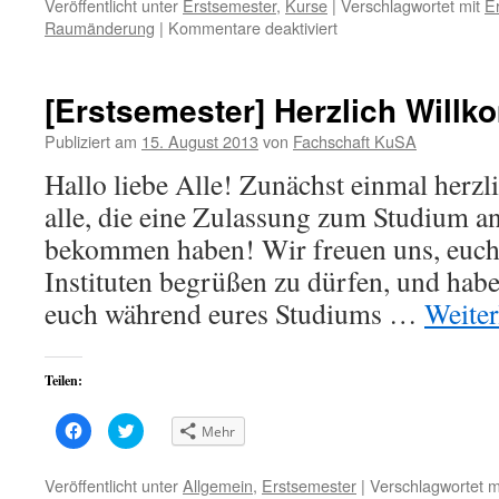
zu
zu
Veröffentlicht unter
Erstsemester
,
Kurse
|
Verschlagwortet mit
E
teilen
teilen
für
Raumänderung
|
Kommentare deaktiviert
(Wird
(Wird
in
in
[Erstsemester]
neuem
neuem
Fenster
Fenster
Raumänderung
geöffnet)
geöffnet)
für
[Erstsemester] Herzlich Will
die
Vorlesung
Publiziert am
15. August 2013
von
Fachschaft KuSA
im
Hallo liebe Alle! Zunächst einmal herz
Modul
1
alle, die eine Zulassung zum Studium a
bekommen haben! Wir freuen uns, euch 
Instituten begrüßen zu dürfen, und hab
euch während eures Studiums …
Weite
Teilen:
Klick,
Klick,
Mehr
um
um
auf
über
Facebook
Twitter
zu
zu
Veröffentlicht unter
Allgemein
,
Erstsemester
|
Verschlagwortet m
teilen
teilen