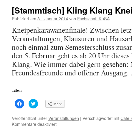
[Stammtisch] Kling Klang Kn
Publiziert am
31. Januar 2014
von
Fachschaft KuSA
Kneipenkarawanenfinale! Zwischen letz
Veranstaltungen, Klausuren und Hausa
noch einmal zum Semesterschluss zus
den 5. Februar geht es ab 20 Uhr dieses
Klang. Wie immer dabei gern gesehen: 
Freundesfreunde und offener Ausgang
Teilen:
Klick,
Klick,
Mehr
um
um
auf
über
Facebook
Twitter
zu
zu
Veröffentlicht unter
Veranstaltungen
|
Verschlagwortet mit
Café 
teilen
teilen
für
Kommentare deaktiviert
(Wird
(Wird
in
in
[Stammtisch]
neuem
neuem