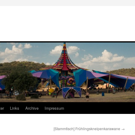
er
Links
Archive
Impressum
[Stammtisch] Frühlingskneipenkarawane
→