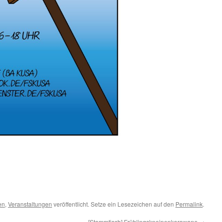
en
,
Veranstaltungen
veröffentlicht. Setze ein Lesezeichen auf den
Permalink
.
[Stammtisch] Frühlingskneipenkarawane
→