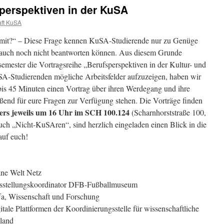
sperspektiven in der KuSA
ft KuSA
mit?“ – Diese Frage kennen KuSA-Studierende nur zu Genüge
st auch noch nicht beantworten können. Aus diesem Grunde
emester die Vortragsreihe „Berufsperspektiven in der Kultur- und
SA-Studierenden mögliche Arbeitsfelder aufzuzeigen, haben wir
 bis 45 Minuten einen Vortrag über ihren Werdegang und ihre
ießend für eure Fragen zur Verfügung stehen. Die Vorträge finden
ers jeweils um 16 Uhr im SCH 100.124
(Scharnhorststraße 100,
, auch „Nicht-KuSAren“, sind herzlich eingeladen einen Blick in die
auf euch!
ine Welt Netz
sstellungskoordinator DFB-Fußballmuseum
fa, Wissenschaft und Forschung
itale Plattformen der Koordinierungsstelle für wissenschaftliche
land