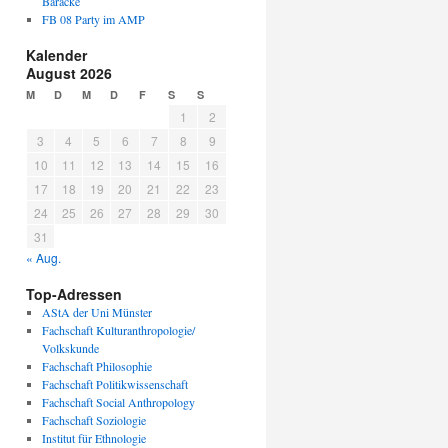
Baracke
FB 08 Party im AMP
Kalender
August 2026
M
D
M
D
F
S
S
1
2
3
4
5
6
7
8
9
10
11
12
13
14
15
16
17
18
19
20
21
22
23
24
25
26
27
28
29
30
31
« Aug.
Top-Adressen
AStA der Uni Münster
Fachschaft Kulturanthropologie/
Volkskunde
Fachschaft Philosophie
Fachschaft Politikwissenschaft
Fachschaft Social Anthropology
Fachschaft Soziologie
Institut für Ethnologie