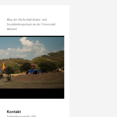
Blog der Fachschaft Kultur- und
Sozialanthropologie an der Universität
Münster
Kontakt
Scharnhorststraße 100