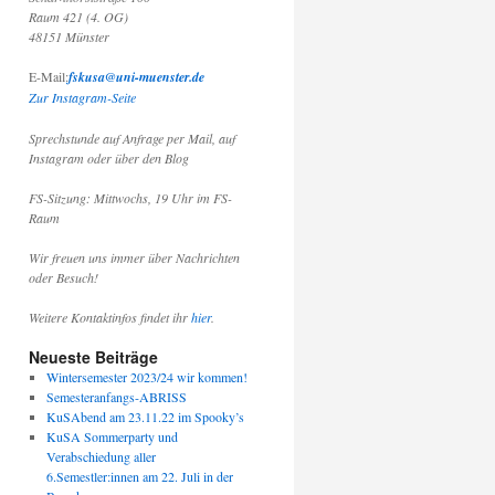
Raum 421 (4. OG)
48151 Münster
E-Mail:
fskusa@uni-muenster.de
Zur Instagram-Seite
Sprechstunde auf Anfrage per Mail, auf
Instagram oder über den Blog
FS-Sitzung: Mittwochs, 19 Uhr im FS-
Raum
Wir freuen uns immer über Nachrichten
oder Besuch!
Weitere Kontaktinfos findet ihr
hier
.
Neueste Beiträge
Wintersemester 2023/24 wir kommen!
Semesteranfangs-ABRISS
KuSAbend am 23.11.22 im Spooky’s
KuSA Sommerparty und
Verabschiedung aller
6.Semestler:innen am 22. Juli in der