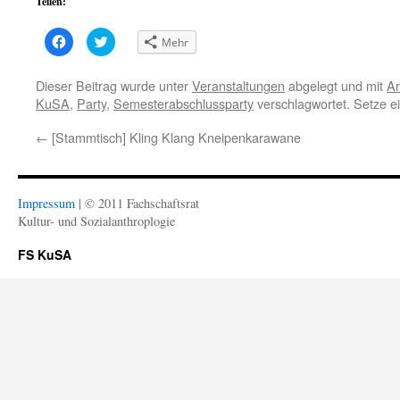
Teilen:
Klick,
Klick,
Mehr
um
um
auf
über
Facebook
Twitter
zu
zu
Dieser Beitrag wurde unter
Veranstaltungen
abgelegt und mit
Ar
teilen
teilen
KuSA
,
Party
,
Semesterabschlussparty
verschlagwortet. Setze e
(Wird
(Wird
in
in
neuem
neuem
←
[Stammtisch] Kling Klang Kneipenkarawane
Fenster
Fenster
geöffnet)
geöffnet)
Impressum
| © 2011 Fachschaftsrat
Kultur- und Sozialanthroplogie
FS KuSA