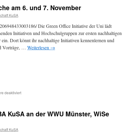
che am 6. und 7. November
chaft KuSA
206948433003186/ Die Green Office Initiative der Uni lädt
enden Initiativen und Hochschulgruppen zur ersten nachhaltigen
n. Dort könnt ihr nachhaltige Initiativen kennenlernen und
d Vorträge, …
Weiterlesen
→
für
e deaktiviert
Die
Nachhaltige
O-
– BA KuSA an der WWU Münster, WiSe
Woche
am
6.
chaft KuSA
und