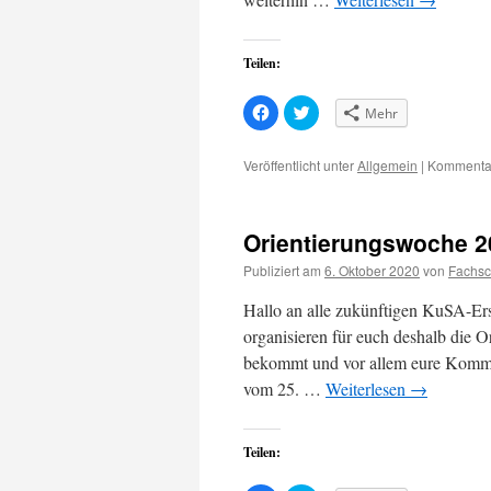
Teilen:
Klick,
Klick,
Mehr
um
um
auf
über
Facebook
Twitter
zu
zu
Veröffentlicht unter
Allgemein
|
Kommentar
teilen
teilen
(Wird
(Wird
in
in
neuem
neuem
Fenster
Fenster
Orientierungswoche 2
geöffnet)
geöffnet)
Publiziert am
6. Oktober 2020
von
Fachsc
Hallo an alle zukünftigen KuSA-Erst
organisieren für euch deshalb die O
bekommt und vor allem eure Kommil
vom 25. …
Weiterlesen
→
Teilen: