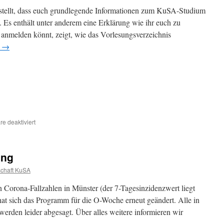
7.
rstellt, dass euch grundlegende Informationen zum KuSA-Studium
November
t. Es enthält unter anderem eine Erklärung wie ihr euch zu
 anmelden könnt, zeigt, wie das Vorlesungsverzeichnis
n
→
für
e deaktiviert
Infovideo
für
Erstis
ung
–
BA
chaft KuSA
KuSA
an
n Corona-Fallzahlen in Münster (der 7-Tagesinzidenzwert liegt
der
hat sich das Programm für die O-Woche erneut geändert. Alle in
WWU
erden leider abgesagt. Über alles weitere informieren wir
Münster,
WiSe