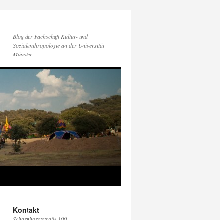
Blog der Fachschaft Kultur- und
Sozialanthropologie an der Universität
Münster
Kontakt
Scharnhorststraße 100