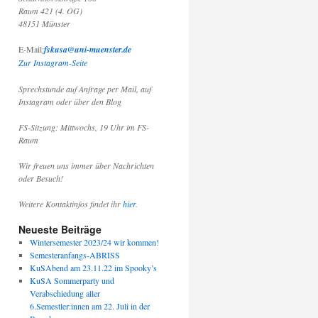
Raum 421 (4. OG)
48151 Münster
E-Mail:
fskusa@uni-muenster.de
Zur Instagram-Seite
Sprechstunde auf Anfrage per Mail, auf
Instagram oder über den Blog
FS-Sitzung: Mittwochs, 19 Uhr im FS-
Raum
Wir freuen uns immer über Nachrichten
oder Besuch!
Weitere Kontaktinfos findet ihr
hier
.
Neueste Beiträge
Wintersemester 2023/24 wir kommen!
Semesteranfangs-ABRISS
KuSAbend am 23.11.22 im Spooky’s
KuSA Sommerparty und
Verabschiedung aller
6.Semestler:innen am 22. Juli in der