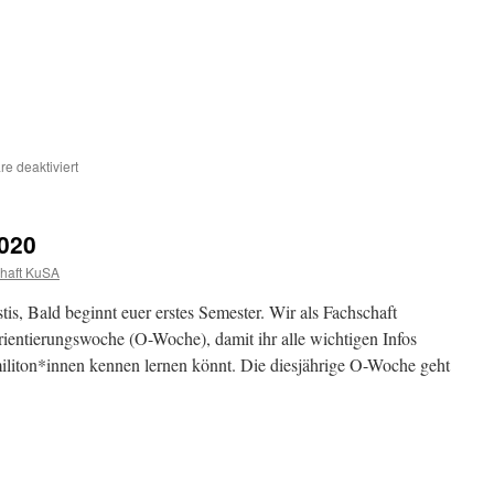
20/21
für
e deaktiviert
O-
Wochen
Planänderung
020
haft KuSA
is, Bald beginnt euer erstes Semester. Wir als Fachschaft
rientierungswoche (O-Woche), damit ihr alle wichtigen Infos
iton*innen kennen lernen könnt. Die diesjährige O-Woche geht