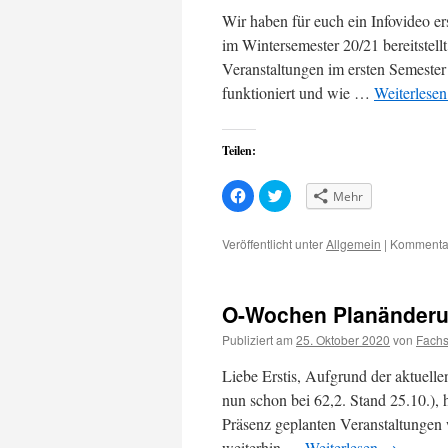
Wir haben für euch ein Infovideo e
im Wintersemester 20/21 bereitstell
Veranstaltungen im ersten Semester
funktioniert und wie …
Weiterlese
Teilen:
Klick,
Klick,
Mehr
um
um
auf
über
Facebook
Twitter
zu
zu
Veröffentlicht unter
Allgemein
|
Kommentar
teilen
teilen
(Wird
(Wird
in
in
neuem
neuem
Fenster
Fenster
O-Wochen Planänder
geöffnet)
geöffnet)
Publiziert am
25. Oktober 2020
von
Fachs
Liebe Erstis, Aufgrund der aktuelle
nun schon bei 62,2. Stand 25.10.), 
Präsenz geplanten Veranstaltungen w
weiterhin …
Weiterlesen
→