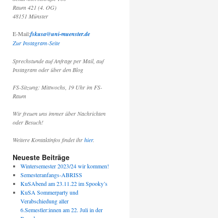
Raum 421 (4. OG)
48151 Münster
E-Mail:
fskusa@uni-muenster.de
Zur Instagram-Seite
Sprechstunde auf Anfrage per Mail, auf
Instagram oder über den Blog
FS-Sitzung: Mittwochs, 19 Uhr im FS-
Raum
Wir freuen uns immer über Nachrichten
oder Besuch!
Weitere Kontaktinfos findet ihr
hier
.
Neueste Beiträge
Wintersemester 2023/24 wir kommen!
Semesteranfangs-ABRISS
KuSAbend am 23.11.22 im Spooky’s
KuSA Sommerparty und
Verabschiedung aller
6.Semestler:innen am 22. Juli in der