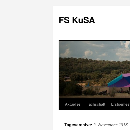
FS KuSA
Aktuelles
Fachschaft
Erstsemest
Zum
Inhalt
5. November 2018
Tagesarchive:
springen