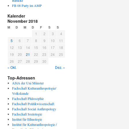
Baracke
FB 08 Party im AMP
Kalender
November 2018
M
D
M
D
F
S
S
1
2
3
4
5
6
7
8
9
10
11
12
13
14
15
16
17
18
19
20
21
22
23
24
25
26
27
28
29
30
« Okt.
Dez. »
Top-Adressen
AStA der Uni Münster
Fachschaft Kulturanthropologie/
Volkskunde
Fachschaft Philosophie
Fachschaft Politikwissenschaft
Fachschaft Social Anthropology
Fachschaft Soziologie
Institut für Ethnologie
Institut für Kulturanthropologie /