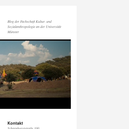
Blog der Fachschaft Kultur- und
Sozialanthropologie an der Universität
Münster
Kontakt
Scharnhorststraße 100