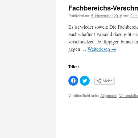
Fachbereichs-Verschm
Publiziert am
5. November 2018
von
Fach
Es ist wieder soweit: Die Fachberei
Fachschaften! Passend dazu gibt’s e
verschmelzen. Je flippiger, bunter 
gegen …
Weiterlesen
→
Teilen:
Klick,
Klick,
Mehr
um
um
auf
über
Facebook
Twitter
zu
zu
Veröffentlicht unter
Allgemein
,
Veranstalt
teilen
teilen
(Wird
(Wird
in
in
neuem
neuem
Fenster
Fenster
geöffnet)
geöffnet)