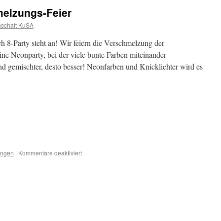
elzungs-Feier
schaft KuSA
ch 8-Party steht an! Wir feiern die Verschmelzung der
ine Neonparty, bei der viele bunte Farben miteinander
und gemischter, desto besser! Neonfarben und Knicklichter wird es
für
ungen
|
Kommentare deaktiviert
Fachbereichs-
Verschmelzungs-
Feier