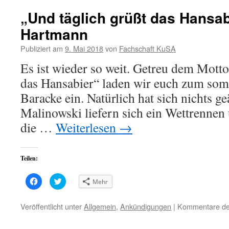
„Und täglich grüßt das Hansab
Hartmann
Publiziert am
9. Mai 2018
von
Fachschaft KuSA
Es ist wieder so weit. Getreu dem Motto
das Hansabier“ laden wir euch zum som
Baracke ein. Natürlich hat sich nichts 
Malinowski liefern sich ein Wettrennen
die …
Weiterlesen
→
Teilen:
Klick,
Klick,
Mehr
um
um
auf
über
Facebook
Twitter
zu
zu
Veröffentlicht unter
Allgemein
,
Ankündigungen
|
Kommentare dea
teilen
teilen
(Wird
(Wird
in
in
neuem
neuem