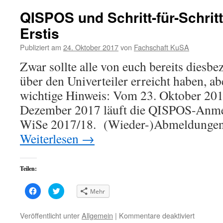
QISPOS und Schritt-für-Schritt-
Erstis
Publiziert am
24. Oktober 2017
von
Fachschaft KuSA
Zwar sollte alle von euch bereits diesbe
über den Univerteiler erreicht haben, a
wichtige Hinweis: Vom 23. Oktober 201
Dezember 2017 läuft die QISPOS-Anme
WiSe 2017/18. (Wieder-)Abmeldungen 
Weiterlesen
→
Teilen:
Klick,
Klick,
Mehr
um
um
auf
über
Facebook
Twitter
zu
zu
für
Veröffentlicht unter
Allgemein
|
Kommentare deaktiviert
teilen
teilen