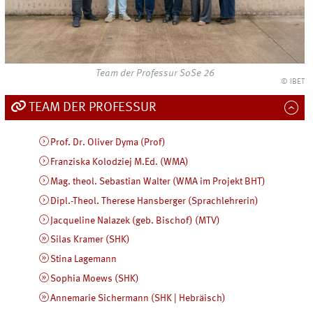
Team der Professur SoSe 26
© IBET
TEAM DER PROFESSUR
Prof. Dr. Oliver Dyma (Prof)
Franziska Kolodziej M.Ed. (WMA)
Mag. theol. Sebastian Walter (WMA im Projekt BHT)
Dipl.-Theol. Therese Hansberger (Sprachlehrerin)
Jacqueline Nalazek (geb. Bischof) (MTV)
Silas Kramer (SHK)
Stina Lagemann
Sophia Moews (SHK)
Annemarie Sichermann (SHK | Hebräisch)