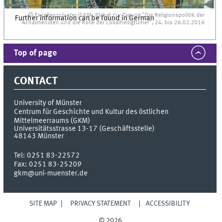
© Exzellenzcluster/GKM; Plakat zur Tagung "Die Religionspolitik der
Further information can be found in German
Achaimeniden und die Rolle der Lokalheiligtümer", 24. bis 26.02.2016
Top of page
CONTACT
University of Münster
Centrum für Geschichte und Kultur des östlichen
Mittelmeerraums (GKM)
Universitätsstrasse 13-17 (Geschäftsstelle)
48143
Münster
Tel:
0251 83-22572
Fax:
0251 83-25209
gkm@uni-muenster.de
SITE MAP
PRIVACY STATEMENT
ACCESSIBILITY
© 2026