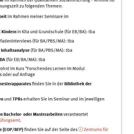
de
im Rahmen der qualitativen Sozialforschung - Termine für
lesungszeit zu folgenden Themen:
beit
im Rahmen meiner Seminare im
t Kindern
in Kita und Grundschule (für EB/BA): tba
itfadeninterviews
(für BA/PBS/MA): tba
n Inhaltsanalyse
(für BA/PBS/MA): tba
QDA
(für EB/BA/MA): tba
wohnt im Kurs "Forschendes Lernen im Modul
s oder auf Anfrage
esterapparates
finden Sie in der
Bibliothek der
en
und
TPRs
erhalten Sie im Seminar und im jeweiligen
n Bachelor- oder Masterarbeiten
verantwortet
üfungsamt
.
se (EOP/BFP)
finden Sie auf der Seite des
Zentrums für