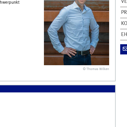
V
chwerpunkt
PR
KO
EH
© Thomas Wilken