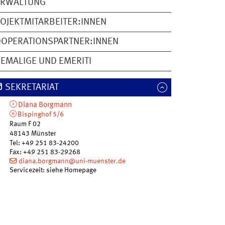
ERWALTUNG
OJEKTMITARBEITER:INNEN
OPERATIONSPARTNER:INNEN
EMALIGE UND EMERITI
SEKRETARIAT
Diana
Borgmann
Bispinghof 5/6
Raum F 02
48143
Münster
Tel
:
+49 251 83-24200
Fax:
+49 251 83-29268
diana.borgmann@uni-muenster.de
Servicezeit: siehe Homepage