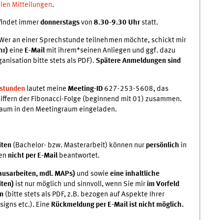
len Mitteilungen
.
findet immer
donnerstags
von
8.30-9.30 Uhr
statt.
Wer an einer Sprechstunde teilnehmen möchte, schickt mir
hr)
eine
E-Mail
mit ihrem*seinen Anliegen und ggf. dazu
ganisation bitte stets als PDF).
Spätere Anmeldungen sind
stunden
lautet meine
Meeting-ID
627-253-5608, das
Ziffern der Fibonacci-Folge (beginnend mit 01) zusammen.
raum in den Meetingraum eingeladen.
iten
(Bachelor- bzw. Masterarbeit) können nur
persönlich
in
den
nicht per E-Mail
beantwortet.
ausarbeiten, mdl. MAPs)
und sowie
eine inhaltliche
iten)
ist nur möglich und sinnvoll, wenn Sie mir
im Vorfeld
en
(bitte stets als PDF, z.B. bezogen auf Aspekte Ihrer
signs etc.). Eine
Rückmeldung per E-Mail ist nicht möglich.