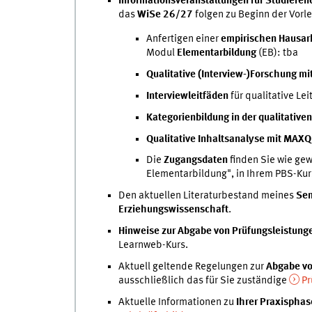
Informationsveranstaltungen für Studieren
das
WiSe 26/27
folgen zu Beginn der Vor
Anfertigen einer
empirischen Hausar
Modul
Elementarbildung
(EB): tba
Qualitative (Interview-)Forschung mi
Interviewleitfäden
für qualitative Le
Kategorienbildung in der qualitative
Qualitative Inhaltsanalyse mit MAX
Die
Zugangsdaten
finden Sie wie ge
Elementarbildung", in Ihrem PBS-Kur
Den aktuellen Literaturbestand meines
Sem
Erziehungswissenschaft
.
Hinweise zur Abgabe von Prüfungsleistung
Learnweb-Kurs.
Aktuell geltende Regelungen zur
Abgabe vo
ausschließlich das für Sie zuständige
Pr
Aktuelle Informationen zu
Ihrer Praxispha