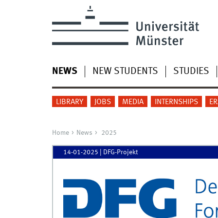
NEWS
NEW STUDENTS
STUDIES
LIBRARY
JOBS
MEDIA
INTERNSHIPS
E
Home
News
2025
14-01-2025
| DFG-Projekt