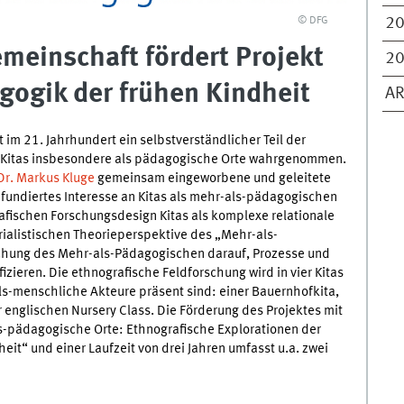
© DFG
2
einschaft fördert Projekt
2
gogik der frühen Kindheit
AR
t im 21. Jahrhundert ein selbstverständlicher Teil der
n Kitas insbesondere als pädagogische Orte wahrgenommen.
Dr. Markus Kluge
gemeinsam eingeworbene und geleitete
fundiertes Interesse an Kitas als mehr-als-pädagogischen
afischen Forschungsdesign Kitas als komplexe relationale
erialistischen Theorieperspektive des „Mehr-als-
uchung des Mehr-als-Pädagogischen darauf, Prozesse und
izieren. Die ethnografische Feldforschung wird in vier Kitas
s-menschliche Akteure präsent sind: einer Bauernhofkita,
r englischen Nursery Class. Die Förderung des Projektes mit
s-pädagogische Orte: Ethnografische Explorationen der
eit“ und einer Laufzeit von drei Jahren umfasst u.a. zwei