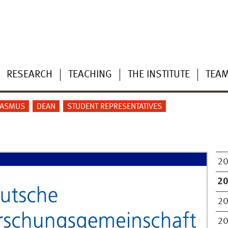
RESEARCH
TEACHING
THE INSTITUTE
TEA
RASMUS
DEAN
STUDENT REPRESENTATIVES
2
2
2
2