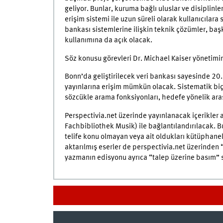
geliyor. Bunlar, kuruma bağlı uluslar ve disiplinle
erişim sistemi ile uzun süreli olarak kullanıcılar
bankası sistemlerine ilişkin teknik çözümler, başk
kullanımına da açık olacak.
Söz konusu görevleri Dr. Michael Kaiser yönetimi
Bonn’da geliştirilecek veri bankası sayesinde 20. 
yayınlarına erişim mümkün olacak. Sistematik biç
sözcükle arama fonksiyonları, hedefe yönelik araş
Perspectivia.net üzerinde yayınlanacak içerikler 
Fachbibliothek Musik) ile bağlantılandırılacak. B
telife konu olmayan veya ait oldukları kütüphanele
aktarılmış eserler de perspectivia.net üzerinden 
yazmanın edisyonu ayrıca “talep üzerine basım” si