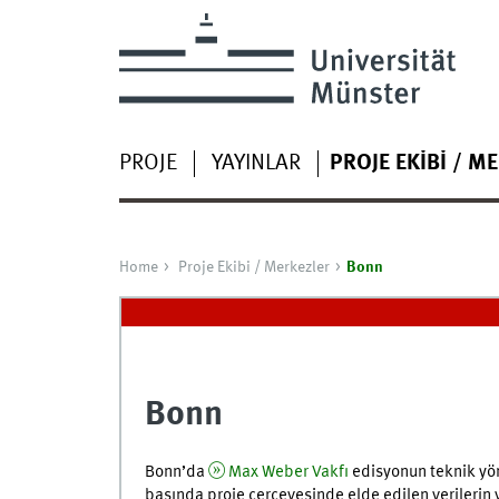
PROJE
YAYINLAR
PROJE EKIBI / M
Home
Proje Ekibi / Merkezler
Bonn
Bonn
Bonn’da
Max Weber Vakfı
edisyonun teknik yöne
başında proje çerçevesinde elde edilen verilerin 