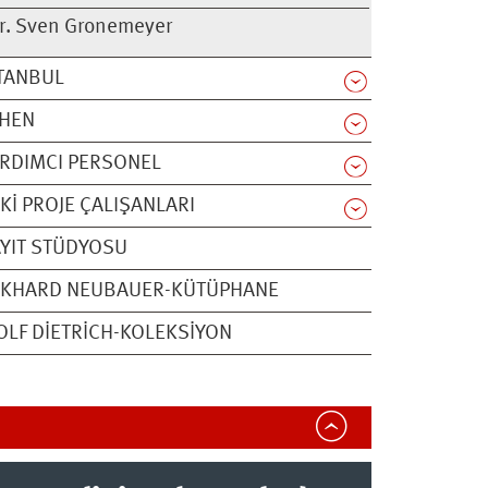
r. Sven Gronemeyer
TANBUL
THEN
RDIMCI PERSONEL
KI PROJE ÇALIŞANLARI
YIT STÜDYOSU
CKHARD NEUBAUER-KÜTÜPHANE
LF DIETRICH-KOLEKSIYON