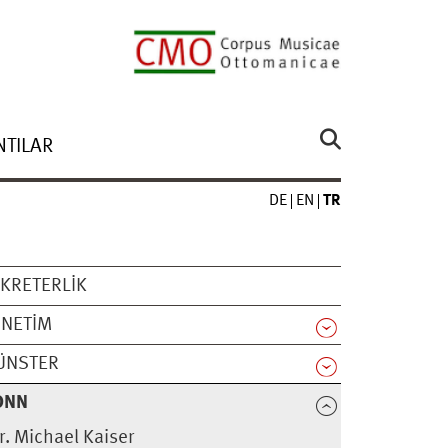
NTILAR
DE
EN
TR
KRETERLIK
ÖNETIM
ÜNSTER
ONN
r. Michael Kaiser