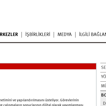
ERKEZLER
İŞBIRLIKLERI
MEDYA
İLGILI BAĞLA
SE
Y
M
B
timini ve yapılandırılmasını üsteliyor. Görevlerinin
D
ve çalışmaların sonuçlarının dijital olarak yayımlanması