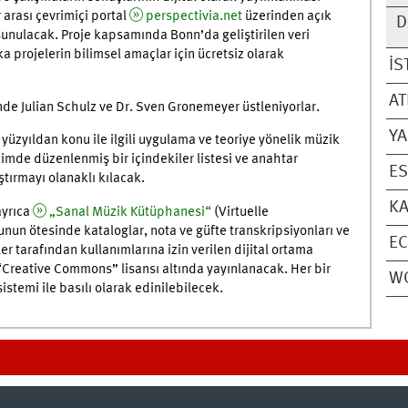
r arası çevrimiçi portal
perspectivia.net
üzerinden açık
D
a sunulacak. Proje kapsamında Bonn’da geliştirilen veri
a projelerin bilimsel amaçlar için ücretsiz olarak
İS
A
nde Julian Schulz ve Dr. Sven Gronemeyer üstleniyorlar.
YA
yüzyıldan konu ile ilgili uygulama ve teoriye yönelik müzik
imde düzenlenmiş bir içindekiler listesi ve anahtar
ES
tırmayı olanaklı kılacak.
KA
ayrıca
„Sanal Müzik Kütüphanesi“
(Virtuelle
unun ötesinde kataloglar, nota ve güfte transkripsiyonları ve
E
r tarafından kullanımlarına izin verilen dijital ortama
“Creative Commons” lisansı altında yayınlanacak. Her bir
WO
stemi ile basılı olarak edinilebilecek.