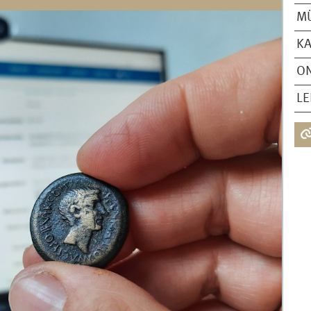
M
K
ON
LE