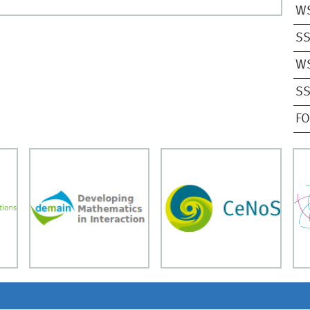
W
SS
W
SS
F