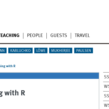
TEACHING
PEOPLE
GUESTS
TRAVEL
NN
KABLUCHKO
LÖWE
MUKHERJEE
PAULSEN
ing with R
SS
W
g with R
SS
W