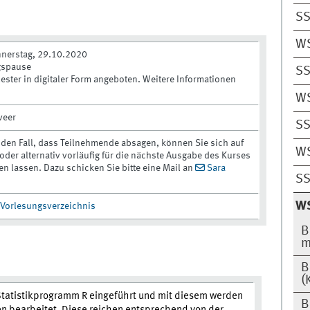
SS
W
nerstag, 29.10.2020
agspause
SS
ester in digitaler Form angeboten. Weitere Informationen
W
veer
SS
r den Fall, dass Teilnehmende absagen, können Sie sich auf
W
 oder alternativ vorläufig für die nächste Ausgabe des Kurses
n lassen. Dazu schicken Sie bitte eine Mail an
Sara
SS
W
 Vorlesungsverzeichnis
B
m
B
(
Statistikprogramm R eingeführt und mit diesem werden
B
en bearbeitet. Diese reichen entsprechend von der