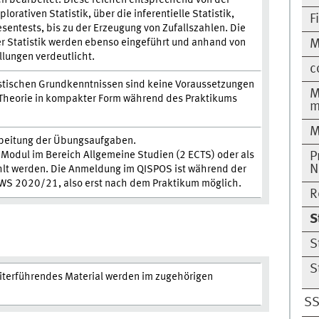
lorativen Statistik, über die inferentielle Statistik,
F
entests, bis zu der Erzeugung von Zufallszahlen. Die
er Statistik werden ebenso eingeführt und anhand von
M
lungen verdeutlicht.
c
stischen Grundkenntnissen sind keine Voraussetzungen
M
e Theorie in kompakter Form während des Praktikums
m
M
rbeitung der Übungsaufgaben.
 Modul im Bereich Allgemeine Studien (2 ECTS) oder als
P
N
lt werden. Die Anmeldung im QISPOS ist während der
WS 2020/21, also erst nach dem Praktikum möglich.
R
S
S
S
iterführendes Material werden im zugehörigen
SS