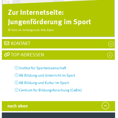
Zur Internetseite:
Jungenförderung im Sport
© Foto im Hintergrund: Nils Eden
KONTAKT
TOP-ADRESSEN
Institut für Sportwissenschaft
AB Bildung und Unterricht im Sport
AB Bildung und Kultur im Sport
Centrum für Bildungsforschung (CeBis)
nach oben