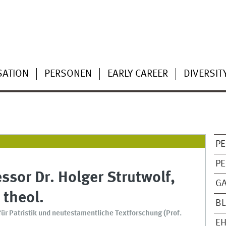
SATION
PERSONEN
EARLY CAREER
DIVERSIT
PE
PE
ssor Dr.
Holger
Strutwolf
,
G
 theol.
B
für Patristik und neutestamentliche Textforschung (Prof.
E