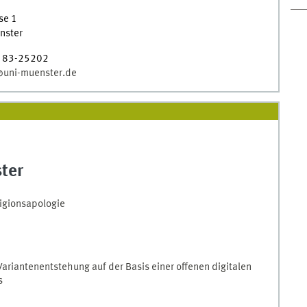
se 1
nster
 83-25202
@uni-muenster.de
ter
ligionsapologie
Variantenentstehung auf der Basis einer offenen digitalen
s