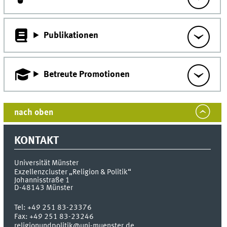
Publikationen
Betreute Promotionen
nach oben
KONTAKT
Universität Münster
Exzellenzcluster „Religion & Politik“
Johannisstraße 1
D-48143
Münster
Tel:
+49 251 83-23376
Fax:
+49 251 83-23246
religionundpolitik@uni-muenster.de