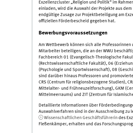
Exzellenzcluster „Religion und Politik“ im Rahmen
einladen, wird die Auswahl der Projekte aus de
endgültige Zusage zur Projektbeteiligung am Exz
offiziellen Förderbescheid gegeben hat.
Bewerbungsvoraussetzungen
Am Wettbewerb können sich alle Professorinnen 
Mitarbeiter beteiligen, die an der WWU beschäft
Fachbereich 01 (Evangelisch-Theologische Fakult
(Rechtswissenschaftliche Fakultät), 06 (Erziehu
(Psychologie und Sportwissenschaft), 08 (Geschi
sind darüber hinaus Professoren und promovierte 
CRS (Centrum für religionsbezogene Studien), CR
Mittelalter- und Frühneuzeitforschung), GKM (Cen
Mittelmeerraums) und ZIT (Zentrum für Islamisch
Detaillierte Informationen über Förderbedingun
Auswahlverfahren sind in der Ausschreibung zu l
Wissenschaftlichen Geschäftsführerin
des Exze
Fleßenkämper, erhalten und das Forschungsprog