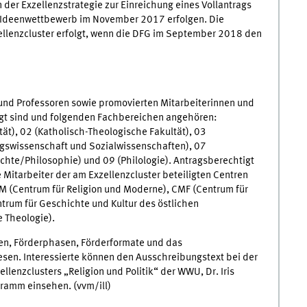
 der Exzellenzstrategie zur Einreichung eines Vollantrags
m Ideenwettbewerb im November 2017 erfolgen. Die
ellenzcluster erfolgt, wenn die DFG im September 2018 den
und Professoren sowie promovierten Mitarbeiterinnen und
igt sind und folgenden Fachbereichen angehören:
ät), 02 (Katholisch-Theologische Fakultät), 03
ngswissenschaft und Sozialwissenschaften), 07
chte/Philosophie) und 09 (Philologie). Antragsberechtigt
Mitarbeiter der am Exzellenzcluster beteiligten Centren
M (Centrum für Religion und Moderne), CMF (Centrum für
trum für Geschichte und Kultur des östlichen
e Theologie).
gen, Förderphasen, Förderformate und das
esen. Interessierte können den Ausschreibungstext bei der
llenzclusters „Religion und Politik“ der WWU, Dr. Iris
ramm einsehen. (vvm/ill)