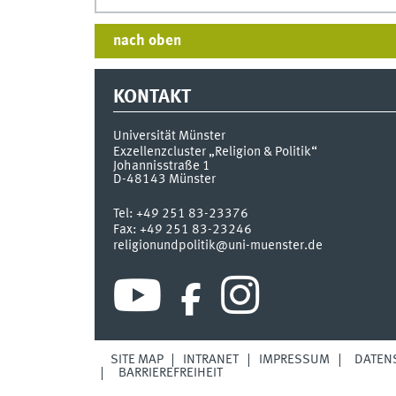
nach oben
KONTAKT
Universität Münster
Exzellenzcluster „Religion & Politik“
Johannisstraße 1
D-48143
Münster
Tel:
+49 251 83-23376
Fax:
+49 251 83-23246
religionundpolitik@uni-muenster.de
SITE MAP
INTRANET
IMPRESSUM
DATEN
BARRIEREFREIHEIT