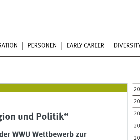
SATION
PERSONEN
EARLY CAREER
DIVERSIT
2
2
2
ion und Politik“
2
n der WWU Wettbewerb zur
2