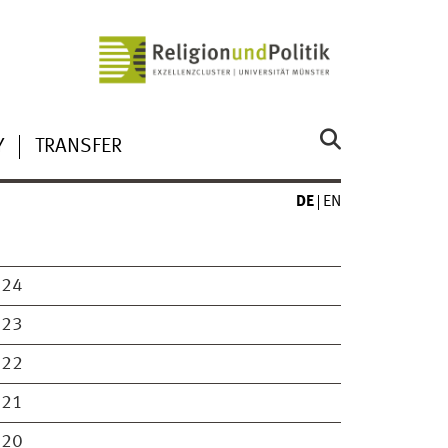
Y
TRANSFER
DE
EN
024
023
022
021
020