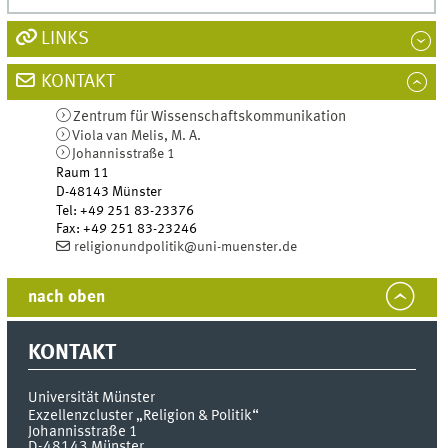
LINKS
KONTAKT
Zentrum für Wissenschafts­kommunikation
Viola van Melis, M. A.
Johannisstraße 1
Raum 11
D-48143
Münster
Tel
:
+49 251 83-23376
Fax:
+49 251 83-23246
religionundpolitik@uni-muenster.de
nach oben
KONTAKT
Universität Münster
Exzellenzcluster „Religion & Politik“
Johannisstraße 1
D-48143
Münster