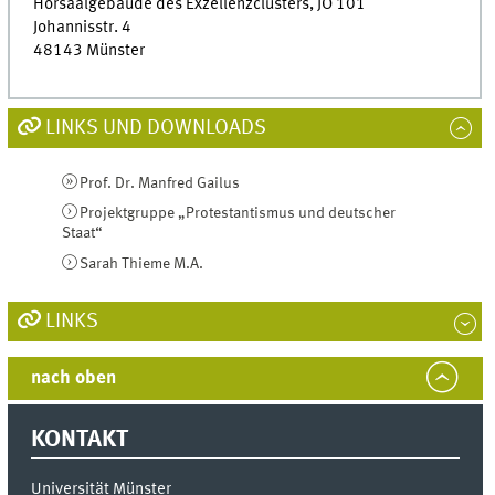
Hörsaalgebäude des Exzellenzclusters, JO 101
Johannisstr. 4
48143 Münster
LINKS UND DOWNLOADS
Prof. Dr. Manfred Gailus
Projektgruppe „Protestantismus und deutscher
Staat“
Sarah Thieme M.A.
LINKS
nach oben
KONTAKT
Universität Münster