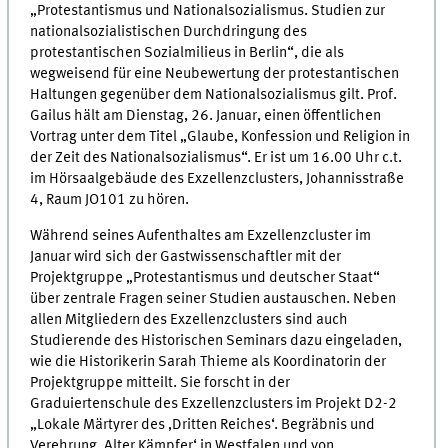
„Protestantismus und Nationalsozialismus. Studien zur
nationalsozialistischen Durchdringung des
protestantischen Sozialmilieus in Berlin“, die als
wegweisend für eine Neubewertung der protestantischen
Haltungen gegenüber dem Nationalsozialismus gilt. Prof.
Gailus hält am Dienstag, 26. Januar, einen öffentlichen
Vortrag unter dem Titel „Glaube, Konfession und Religion in
der Zeit des Nationalsozialismus“. Er ist um 16.00 Uhr c.t.
im Hörsaalgebäude des Exzellenzclusters, Johannisstraße
4, Raum JO101 zu hören.
Während seines Aufenthaltes am Exzellenzcluster im
Januar wird sich der Gastwissenschaftler mit der
Projektgruppe „Protestantismus und deutscher Staat“
über zentrale Fragen seiner Studien austauschen. Neben
allen Mitgliedern des Exzellenzclusters sind auch
Studierende des Historischen Seminars dazu eingeladen,
wie die Historikerin Sarah Thieme als Koordinatorin der
Projektgruppe mitteilt. Sie forscht in der
Graduiertenschule des Exzellenzclusters im Projekt D2-2
„Lokale Märtyrer des ‚Dritten Reiches‘. Begräbnis und
Verehrung ‚Alter Kämpfer‘ in Westfalen und von