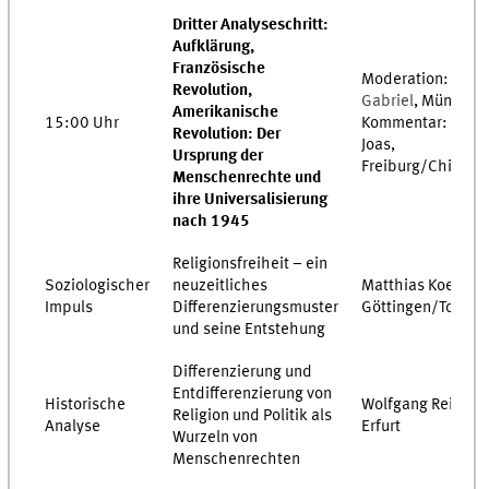
Dritter Analyseschritt:
Aufklärung,
Französische
Moderation:
Ka
Revolution,
Gabriel
, Münster
Amerikanische
15:00 Uhr
Kommentar: Hans
Revolution: Der
Joas,
Ursprung der
Freiburg/Chicago
Menschenrechte und
ihre Universalisierung
nach 1945
Religionsfreiheit – ein
Soziologischer
neuzeitliches
Matthias Koenig,
Impuls
Differenzierungsmuster
Göttingen/Toront
und seine Entstehung
Differenzierung und
Entdifferenzierung von
Historische
Wolfgang Reinhar
Religion und Politik als
Analyse
Erfurt
Wurzeln von
Menschenrechten