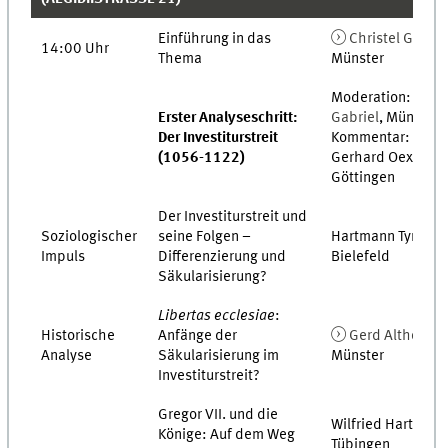
Einführung in das
Christel Gärtne
14:00 Uhr
Thema
Münster
Moderation:
Ka
Erster Analyseschritt:
Gabriel
, Münster
Der Investiturstreit
Kommentar: Otto
(1056-1122)
Gerhard Oexle,
Göttingen
Der Investiturstreit und
Soziologischer
seine Folgen –
Hartmann Tyrell,
Impuls
Differenzierung und
Bielefeld
Säkularisierung?
Libertas ecclesiae
:
Historische
Anfänge der
Gerd Althoff
,
Analyse
Säkularisierung im
Münster
Investiturstreit?
Gregor VII. und die
Wilfried Hartmann
Könige: Auf dem Weg
Tübingen