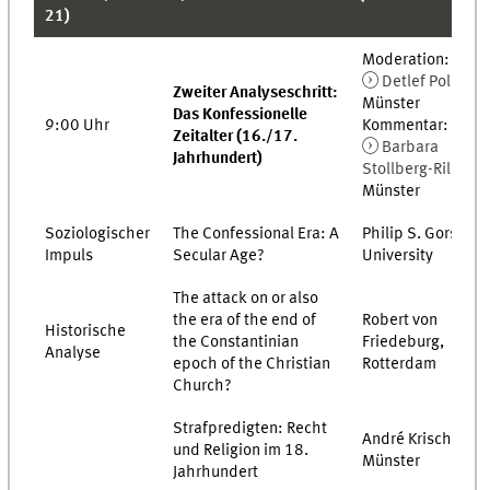
1)
Moderation:
Detlef Pollack
,
Zweiter Analyseschritt:
Münster
Das Konfessionelle
9:00 Uhr
Kommentar:
Zeitalter (16./17.
Barbara
Jahrhundert)
Stollberg-Rilinger
Münster
Soziologischer
The Confessional Era: A
Philip S. Gorski, Y
Impuls
Secular Age?
University
The attack on or also
the era of the end of
Robert von
Historische
the Constantinian
Friedeburg,
Analyse
epoch of the Christian
Rotterdam
Church?
Strafpredigten: Recht
André Krischer,
und Religion im 18.
Münster
Jahrhundert