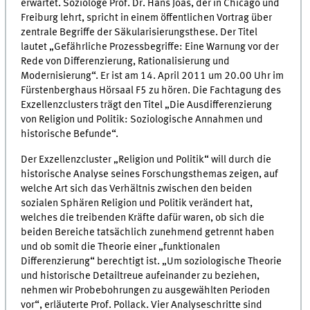
erwartet. Soziologe Prof. Dr. Hans Joas, der in Chicago und
Freiburg lehrt, spricht in einem öffentlichen Vortrag über
zentrale Begriffe der Säkularisierungsthese. Der Titel
lautet „Gefährliche Prozessbegriffe: Eine Warnung vor der
Rede von Differenzierung, Rationalisierung und
Modernisierung“. Er ist am 14. April 2011 um 20.00 Uhr im
Fürstenberghaus Hörsaal F5 zu hören. Die Fachtagung des
Exzellenzclusters trägt den Titel „Die Ausdifferenzierung
von Religion und Politik: Soziologische Annahmen und
historische Befunde“.
Der Exzellenzcluster „Religion und Politik“ will durch die
historische Analyse seines Forschungsthemas zeigen, auf
welche Art sich das Verhältnis zwischen den beiden
sozialen Sphären Religion und Politik verändert hat,
welches die treibenden Kräfte dafür waren, ob sich die
beiden Bereiche tatsächlich zunehmend getrennt haben
und ob somit die Theorie einer „funktionalen
Differenzierung“ berechtigt ist. „Um soziologische Theorie
und historische Detailtreue aufeinander zu beziehen,
nehmen wir Probebohrungen zu ausgewählten Perioden
vor“, erläuterte Prof. Pollack. Vier Analyseschritte sind