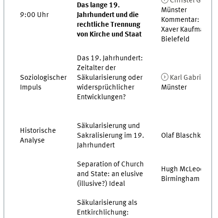
Christel Gärtne
Das lange 19.
Münster
9:00 Uhr
Jahrhundert und die
Kommentar: Franz
rechtliche Trennung
Xaver Kaufmann,
von Kirche und Staat
Bielefeld
Das 19. Jahrhundert:
Zeitalter der
Soziologischer
Säkularisierung oder
Karl Gabriel
,
Impuls
widersprüchlicher
Münster
Entwicklungen?
Säkularisierung und
Historische
Sakralisierung im 19.
Olaf Blaschke, Tri
Analyse
Jahrhundert
Separation of Church
Hugh McLeod,
and State: an elusive
Birmingham
(illusive?) Ideal
Säkularisierung als
Entkirchlichung: