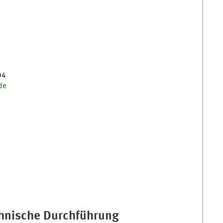
04
de
hnische Durchführung