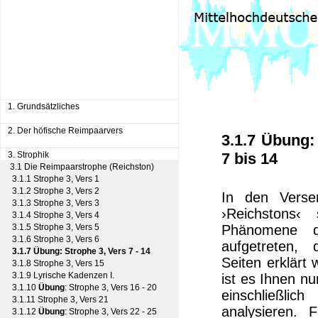
1. Grundsätzliches
2. Der höfische Reimpaarvers
3.1.7 Übung:
3. Strophik
7 bis 14
3.1 Die Reimpaarstrophe (Reichston)
3.1.1 Strophe 3, Vers 1
3.1.2 Strophe 3, Vers 2
In den Verse
3.1.3 Strophe 3, Vers 3
›Reichstons‹ 
3.1.4 Strophe 3, Vers 4
3.1.5 Strophe 3, Vers 5
Phänomene de
3.1.6 Strophe 3, Vers 6
aufgetreten,
3.1.7 Übung: Strophe 3, Vers 7 - 14
Seiten erklärt
3.1.8 Strophe 3, Vers 15
3.1.9 Lyrische Kadenzen I.
ist es Ihnen nu
3.1.10
Übung
: Strophe 3, Vers 16 - 20
einschließl
3.1.11 Strophe 3, Vers 21
analysieren. 
3.1.12
Übung
: Strophe 3, Vers 22 - 25