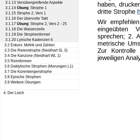
3.1.13 Versübergreifende Aspekte
haben, drucken
3.1.14
Übung
: Strophe 1
dritte Strophe
h
3.1.15 Strophe 2, Vers 1
3.1.16 Der übervolle Takt
Wir empfehlen
3.1.17
Übung
: Strophe 2, Vers 2 - 25
eingeübten V
3.1.18 Die Waisenzeile
3.1.19 Die Strophenformel
sprechen; 2. 
3.1.20 Lyrische Kadenzen II.
metrische Umsc
3.2 Exkurs: Metrik und Zahlen
Zur Kontrolle
3.3 Die Reienstrophe (Neidhart SL 3)
3.4 Die Kanzone (Neidhart WL 1)
jeweiligen Anal
3.5 Reimformen
3.6 Daktylische Strophen (Morungen L1)
3.7 Die Kürenbergerstrophe
3.8 Epische Strophen
3.9 Weitere Übungen
4. Der Leich