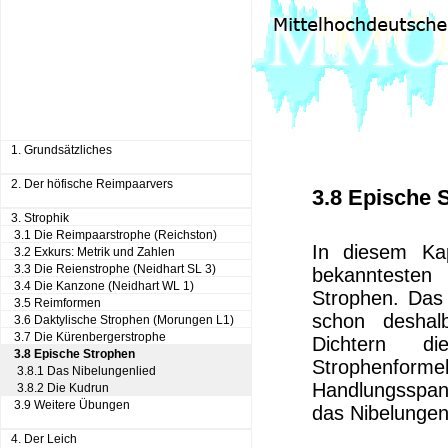
1. Grundsätzliches
2. Der höfische Reimpaarvers
3.8 Epische 
3. Strophik
3.1 Die Reimpaarstrophe (Reichston)
In diesem Ka
3.2 Exkurs: Metrik und Zahlen
3.3 Die Reienstrophe (Neidhart SL 3)
bekanntesten 
3.4 Die Kanzone (Neidhart WL 1)
Strophen. Das
3.5 Reimformen
schon deshal
3.6 Daktylische Strophen (Morungen L1)
3.7 Die Kürenbergerstrophe
Dichtern di
3.8 Epische Strophen
Strophenf
3.8.1 Das Nibelungenlied
Handlungsspa
3.8.2 Die Kudrun
3.9 Weitere Übungen
das Nibelungen
4. Der Leich