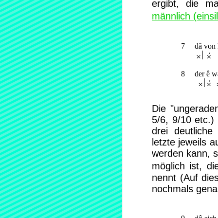
ergibt, die m
männlich (einsil
     7     dâ von
           r° t 
     8     der ê 
            r°t
Die "ungeraden
5/6, 9/10 etc.)
drei deutlich
letzte jeweils 
werden kann, 
möglich ist, 
nennt (Auf die
nochmals gena