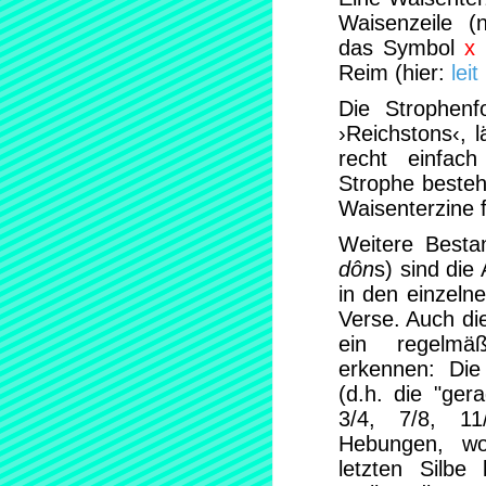
Waisenzeile (
das Symbol
x
Reim (hier:
leit
Die Strophen
›Reichstons‹, 
recht einfac
Strophe besteh
Waisenterzine f
Weitere Bestan
dôn
s) sind die
in den einzeln
Verse. Auch die
ein regelmäß
erkennen: Die
(d.h. die "ger
3/4, 7/8, 11
Hebungen, wo
letzten Silbe