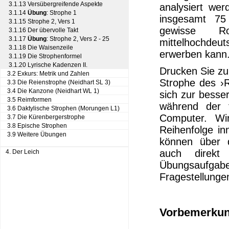
3.1.13 Versübergreifende Aspekte
analysiert we
3.1.14
Übung
: Strophe 1
insgesamt 75
3.1.15 Strophe 2, Vers 1
gewisse 
3.1.16 Der übervolle Takt
3.1.17
Übung
: Strophe 2, Vers 2 - 25
mittelhochd
3.1.18 Die Waisenzeile
erwerben kann
3.1.19 Die Strophenformel
3.1.20 Lyrische Kadenzen II.
Drucken Sie zu
3.2 Exkurs: Metrik und Zahlen
Strophe des ›
3.3 Die Reienstrophe (Neidhart SL 3)
3.4 Die Kanzone (Neidhart WL 1)
sich zur besse
3.5 Reimformen
während der 
3.6 Daktylische Strophen (Morungen L1)
Computer. Wi
3.7 Die Kürenbergerstrophe
3.8 Epische Strophen
Reihenfolge in
3.9 Weitere Übungen
können über 
auch direkt
4. Der Leich
Übungsaufgab
Fragestellunge
Vorbemerkun