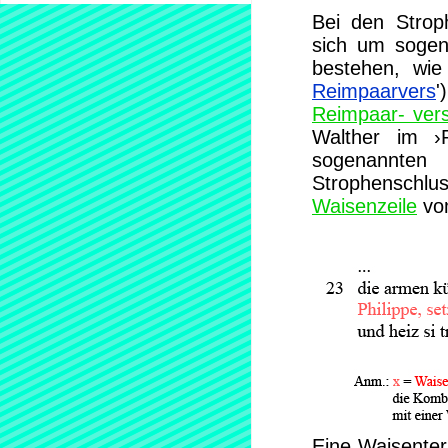
Bei den Strop
sich um soge
bestehen, wie
Reimpaarvers
'
Reimpaar- ver
Walther im ›R
sogenan
Strophenschl
Waisenzeile
vom
Eine Waisenterz