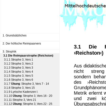
1. Grundsätzliches
2. Der höfische Reimpaarvers
3.1 Die Re
3. Strophik
›Reichston‹)
3.1 Die Reimpaarstrophe (Reichston)
3.1.1 Strophe 3, Vers 1
3.1.2 Strophe 3, Vers 2
Aus didaktische
3.1.3 Strophe 3, Vers 3
nicht streng
3.1.4 Strophe 3, Vers 4
3.1.5 Strophe 3, Vers 5
sondern behan
3.1.6 Strophe 3, Vers 6
des ›Reichst
3.1.7
Übung
: Strophe 3, Vers 7 - 14
Grundphänom
3.1.8 Strophe 3, Vers 15
3.1.9 Lyrische Kadenzen I.
Metrik erlernt
3.1.10
Übung
: Strophe 3, Vers 16 - 20
und zwei kö
3.1.11 Strophe 3, Vers 21
Übungsabschni
3.1.12
Übung
: Strophe 3, Vers 22 - 25