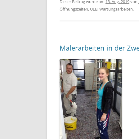
Dieser Beitrag wurde am
13. Aug. 2019
von
Öffnungszeiten
,
ULB
,
Wartungsarbeiten
.
Malerarbeiten in der Zwe