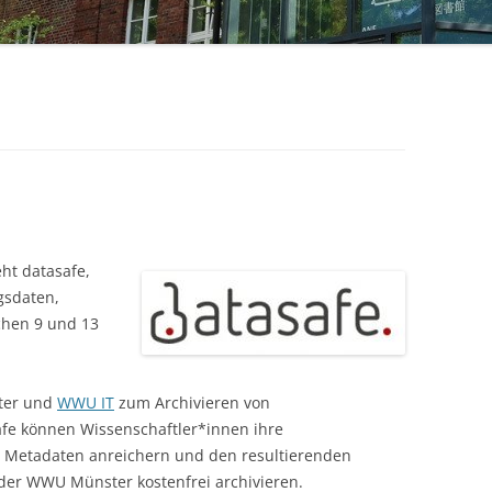
STUDIERENDE
UKM
ULB
ZEITSCHRIFTEN
ht datasafe,
gsdaten,
chen 9 und 13
ster und
WWU IT
zum Archivieren von
afe können Wissenschaftler*innen ihre
 Metadaten anreichern und den resultierenden
 der WWU Münster kostenfrei archivieren.