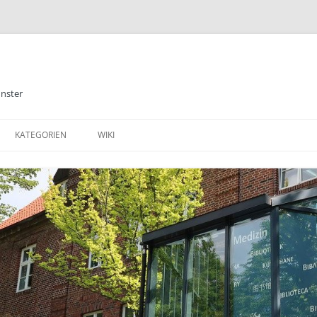
ünster
KATEGORIEN
WIKI
ALLGEMEINES
BIBLIOTHEK
E-BOOKS
DATENBANKEN
MEDIZIN
TABLETS & SMARTPHONE