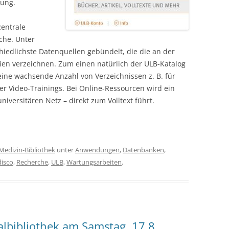
gung.
 zentrale
rche. Unter
hiedlichste Datenquellen gebündelt, die die an der
ien verzeichnen. Zum einen natürlich der ULB-Katalog
ine wachsende Anzahl von Verzeichnissen z. B. für
der Video-Trainings. Bei Online-Ressourcen wird ein
universitären Netz – direkt zum Volltext führt.
Medizin-Bibliothek
unter
Anwendungen
,
Datenbanken
,
disco
,
Recherche
,
ULB
,
Wartungsarbeiten
.
lbibliothek am Samstag, 17.8.