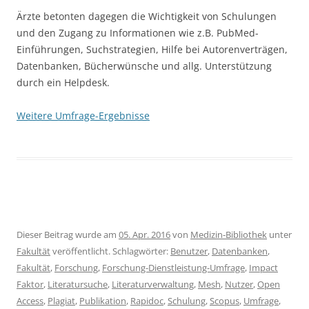
Ärzte betonten dagegen die Wichtigkeit von Schulungen
und den Zugang zu Informationen wie z.B. PubMed-
Einführungen, Suchstrategien, Hilfe bei Autorenverträgen,
Datenbanken, Bücherwünsche und allg. Unterstützung
durch ein Helpdesk.
Weitere Umfrage-Ergebnisse
Dieser Beitrag wurde am
05. Apr. 2016
von
Medizin-Bibliothek
unter
Fakultät
veröffentlicht. Schlagwörter:
Benutzer
,
Datenbanken
,
Fakultät
,
Forschung
,
Forschung-Dienstleistung-Umfrage
,
Impact
Faktor
,
Literatursuche
,
Literaturverwaltung
,
Mesh
,
Nutzer
,
Open
Access
,
Plagiat
,
Publikation
,
Rapidoc
,
Schulung
,
Scopus
,
Umfrage
,