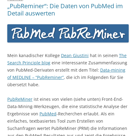
„PubReminer“: Die Daten von PubMed im
Detail auswerten
Mein kanadischer Kollege
Dean Giustini
hat in seinem
The
Search Principle blog
eine interessante Zusammenfassung
von PubMed-Derivaten erstellt mit dem Titel:
Data-mining
of MEDLINE – “PubReminer”
, die ich im Folgenden für Sie
übersetzt habe.
PubReMiner
ist eines von vielen (siehe unten) Front-End-
Data-Mining-Werkzeugen, die eine statistische Analyse der
Ergebnisse von
PubMed
-Recherchen erlaubt. Als ein
einfaches, textbasiertes Tool zum Erstellen von
Suchanfragen wertet PubReMiner (PRM) die Informationen
aus den PubMed-Resultaten aus und zeigt die Ergebnisse