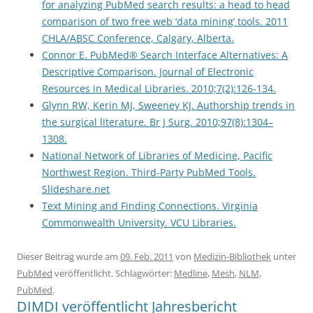
for analyzing PubMed search results: a head to head
comparison of two free web ‘data mining’ tools. 2011
CHLA/ABSC Conference, Calgary, Alberta.
Connor E. PubMed® Search Interface Alternatives: A
Descriptive Comparison. Journal of Electronic
Resources in Medical Libraries. 2010;7(2):126-134.
Glynn RW, Kerin MJ, Sweeney KJ. Authorship trends in
the surgical literature. Br J Surg. 2010;97(8):1304–
1308.
National Network of Libraries of Medicine, Pacific
Northwest Region. Third-Party PubMed Tools.
Slideshare.net
Text Mining and Finding Connections. Virginia
Commonwealth University. VCU Libraries.
Dieser Beitrag wurde am
09. Feb. 2011
von
Medizin-Bibliothek
unter
PubMed
veröffentlicht. Schlagwörter:
Medline
,
Mesh
,
NLM
,
PubMed
.
DIMDI veröffentlicht Jahresbericht