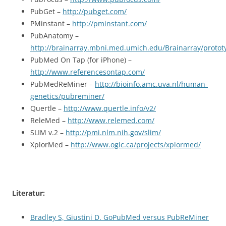
PubGet –
http://pubget.com/
PMinstant –
http://pminstant.com/
PubAnatomy –
http://brainarray.mbni.med.umich.edu/Brainarray/proto
PubMed On Tap (for iPhone) –
http://www.referencesontap.com/
PubMedReMiner –
http://bioinfo.amc.uva.nl/human-
genetics/pubreminer/
Quertle –
http://www.quertle.info/v2/
ReleMed –
http://www.relemed.com/
SLIM v.2 –
http://pmi.nlm.nih.gov/slim/
XplorMed –
http://www.ogic.ca/projects/xplormed/
Literatur:
Bradley S, Giustini D. GoPubMed versus PubReMiner