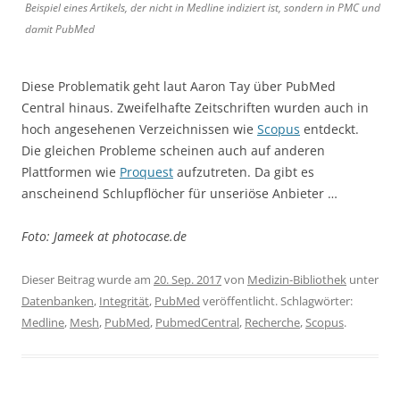
Beispiel eines Artikels, der nicht in Medline indiziert ist, sondern in PMC und
damit PubMed
Diese Problematik geht laut Aaron Tay über PubMed
Central hinaus. Zweifelhafte Zeitschriften wurden auch in
hoch angesehenen Verzeichnissen wie
Scopus
entdeckt.
Die gleichen Probleme scheinen auch auf anderen
Plattformen wie
Proquest
aufzutreten. Da gibt es
anscheinend Schlupflöcher für unseriöse Anbieter …
Foto: Jameek at photocase.de
Dieser Beitrag wurde am
20. Sep. 2017
von
Medizin-Bibliothek
unter
Datenbanken
,
Integrität
,
PubMed
veröffentlicht. Schlagwörter:
Medline
,
Mesh
,
PubMed
,
PubmedCentral
,
Recherche
,
Scopus
.