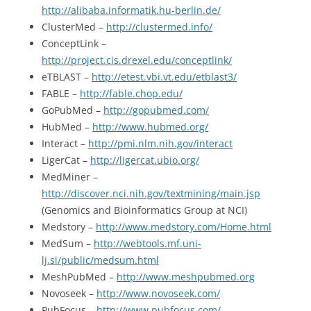
http://alibaba.informatik.hu-berlin.de/
ClusterMed –
http://clustermed.info/
ConceptLink –
http://project.cis.drexel.edu/conceptlink/
eTBLAST –
http://etest.vbi.vt.edu/etblast3/
FABLE –
http://fable.chop.edu/
GoPubMed –
http://gopubmed.com/
HubMed –
http://www.hubmed.org/
Interact –
http://pmi.nlm.nih.gov/interact
LigerCat –
http://ligercat.ubio.org/
MedMiner –
http://discover.nci.nih.gov/textmining/main.jsp
(Genomics and Bioinformatics Group at NCI)
Medstory –
http://www.medstory.com/Home.html
MedSum –
http://webtools.mf.uni-
lj.si/public/medsum.html
MeshPubMed –
http://www.meshpubmed.org
Novoseek –
http://www.novoseek.com/
PubFocus –
http://www.pubfocus.com/