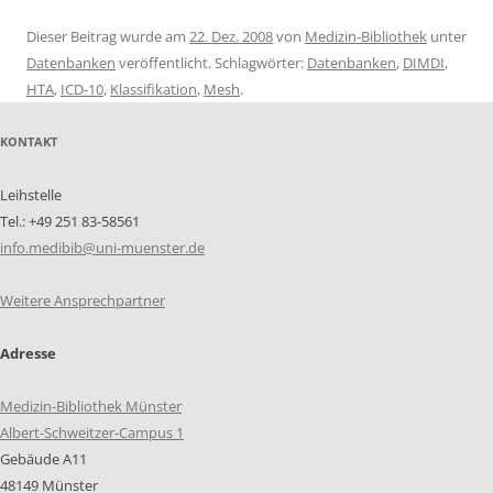
Dieser Beitrag wurde am
22. Dez. 2008
von
Medizin-Bibliothek
unter
Datenbanken
veröffentlicht. Schlagwörter:
Datenbanken
,
DIMDI
,
HTA
,
ICD-10
,
Klassifikation
,
Mesh
.
KONTAKT
Leihstelle
Tel.: +49 251 83-58561
info.medibib@uni-muenster.de
Weitere Ansprechpartner
Adresse
Medizin-Bibliothek Münster
Albert-Schweitzer-Campus 1
Gebäude A11
48149 Münster