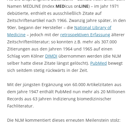
Namen MEDLINE (Index
MED
icus on
LINE
) – im Jahr 1971
debütierte, enthielt es ausschließlich Zitate auf
Zeitschriftenartikel nach 1966. Zwanzig Jahre später, in den
90er, begann der Hersteller – die
National Library of
Medicine
– jedoch mit der
retrospektiven Erfassung
älterer
Zeitschriftenliteratur; so konnten z.B. mehr als 307.000
Zitierungen aus den Jahren 1964 und 1965 auf einen
Schlag vom Kölner
DIMDI
übernommen werden (die NLM
selber hatte diese Zitate längst gelöscht).
PubMed
bewegt
sich seitdem stetig rückwärts in der Zeit.
Mit der jüngsten Ergänzung von 60.000 Artikelzitaten aus
dem Jahre 1947 enthält PubMed nun mehr als 20 Millionen
Records aus 63 Jahren Indizierung biomedizinischer
Fachliteratur.
Die NLM kommentiert dieses erneuten Meilenstein stolz: