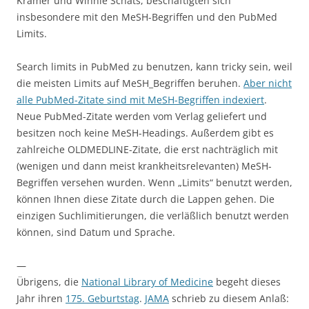
Kramer und Winnie Schats, beschäftigten sich
insbesondere mit den MeSH-Begriffen und den PubMed
Limits.
Search limits in PubMed zu benutzen, kann tricky sein, weil
die meisten Limits auf MeSH_Begriffen beruhen.
Aber nicht
alle PubMed-Zitate sind mit MeSH-Begriffen indexiert
.
Neue PubMed-Zitate werden vom Verlag geliefert und
besitzen noch keine MeSH-Headings. Außerdem gibt es
zahlreiche OLDMEDLINE-Zitate, die erst nachträglich mit
(wenigen und dann meist krankheitsrelevanten) MeSH-
Begriffen versehen wurden. Wenn „Limits“ benutzt werden,
können Ihnen diese Zitate durch die Lappen gehen. Die
einzigen Suchlimitierungen, die verläßlich benutzt werden
können, sind Datum und Sprache.
—
Übrigens, die
National Library of Medicine
begeht dieses
Jahr ihren
175. Geburtstag
.
JAMA
schrieb zu diesem Anlaß: