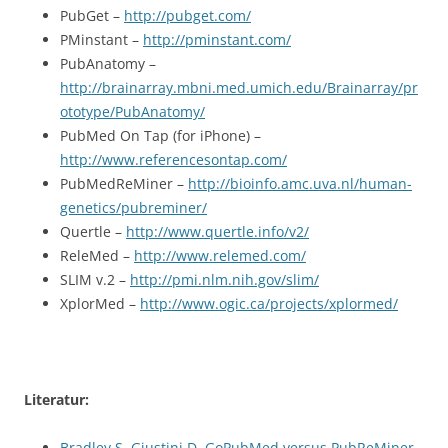
PubGet –
http://pubget.com/
PMinstant –
http://pminstant.com/
PubAnatomy –
http://brainarray.mbni.med.umich.edu/Brainarray/pr
ototype/PubAnatomy/
PubMed On Tap (for iPhone) –
http://www.referencesontap.com/
PubMedReMiner –
http://bioinfo.amc.uva.nl/human-
genetics/pubreminer/
Quertle –
http://www.quertle.info/v2/
ReleMed –
http://www.relemed.com/
SLIM v.2 –
http://pmi.nlm.nih.gov/slim/
XplorMed –
http://www.ogic.ca/projects/xplormed/
Literatur:
Bradley S, Giustini D. GoPubMed versus PubReMiner