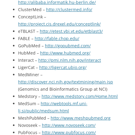
http://alibaba.informatik.hu-berlin.de/
ClusterMed –
http://clustermed.info/
ConceptLink –
http://project.cis.drexel.edu/conceptlink/
eTBLAST –
http://etest.vbi.vt.edu/etblast3/
FABLE –
http://fable.chop.edu/
GoPubMed –
http://gopubmed.com/
HubMed –
http://www.hubmed.org/
Interact –
http://pmi.nlm.nih.gov/interact
LigerCat –
http://ligercat.ubio.org/
MedMiner –
http://discover.nci.nih.gov/textmining/main.jsp
(Genomics and Bioinformatics Group at NCI)
Medstory –
http://www.medstory.com/Home.html
MedSum –
http://webtools.mf.uni-
lj.si/public/medsum.html
MeshPubMed –
http://www.meshpubmed.org
Novoseek –
http://www.novoseek.com/
PubFocus –
http://www.pubfocus.com/