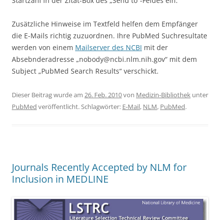
Startzahl in der Zitat-Box des „Send to“-Feldes ein.
Zusätzliche Hinweise im Textfeld helfen dem Empfänger
die E-Mails richtig zuzuordnen. Ihre PubMed Suchresultate
werden von einem
Mailserver des NCBI
mit der
Absebnderadresse „nobody@ncbi.nlm.nih.gov“ mit dem
Subject „PubMed Search Results“ verschickt.
Dieser Beitrag wurde am
26. Feb. 2010
von
Medizin-Bibliothek
unter
PubMed
veröffentlicht. Schlagwörter:
E-Mail
,
NLM
,
PubMed
.
Journals Recently Accepted by NLM for
Inclusion in MEDLINE