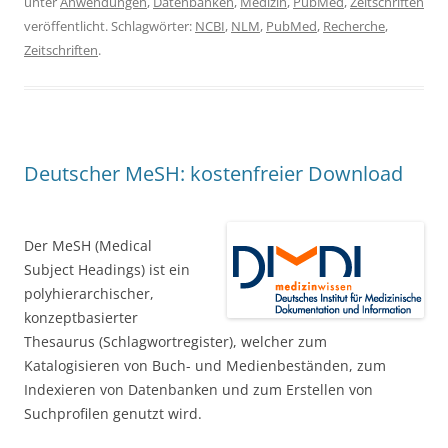
unter
Anwendungen
,
Datenbanken
,
Medizin
,
PubMed
,
Zeitschriften
veröffentlicht. Schlagwörter:
NCBI
,
NLM
,
PubMed
,
Recherche
,
Zeitschriften
.
Deutscher MeSH: kostenfreier Download
Der MeSH (Medical
Subject Headings) ist ein
polyhierarchischer,
konzeptbasierter
Thesaurus (Schlagwortregister), welcher zum
Katalogisieren von Buch- und Medienbeständen, zum
Indexieren von Datenbanken und zum Erstellen von
Suchprofilen genutzt wird.