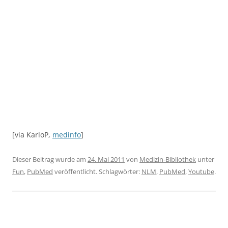
[via KarloP,
medinfo
]
Dieser Beitrag wurde am
24. Mai 2011
von
Medizin-Bibliothek
unter
Fun
,
PubMed
veröffentlicht. Schlagwörter:
NLM
,
PubMed
,
Youtube
.