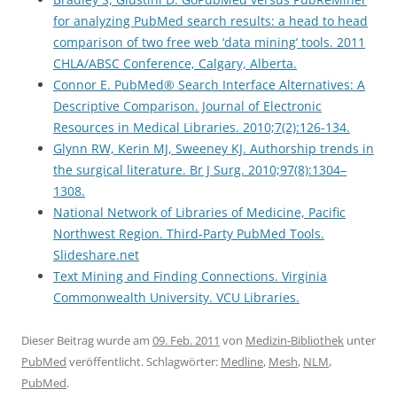
for analyzing PubMed search results: a head to head
comparison of two free web ‘data mining’ tools. 2011
CHLA/ABSC Conference, Calgary, Alberta.
Connor E. PubMed® Search Interface Alternatives: A
Descriptive Comparison. Journal of Electronic
Resources in Medical Libraries. 2010;7(2):126-134.
Glynn RW, Kerin MJ, Sweeney KJ. Authorship trends in
the surgical literature. Br J Surg. 2010;97(8):1304–
1308.
National Network of Libraries of Medicine, Pacific
Northwest Region. Third-Party PubMed Tools.
Slideshare.net
Text Mining and Finding Connections. Virginia
Commonwealth University. VCU Libraries.
Dieser Beitrag wurde am
09. Feb. 2011
von
Medizin-Bibliothek
unter
PubMed
veröffentlicht. Schlagwörter:
Medline
,
Mesh
,
NLM
,
PubMed
.