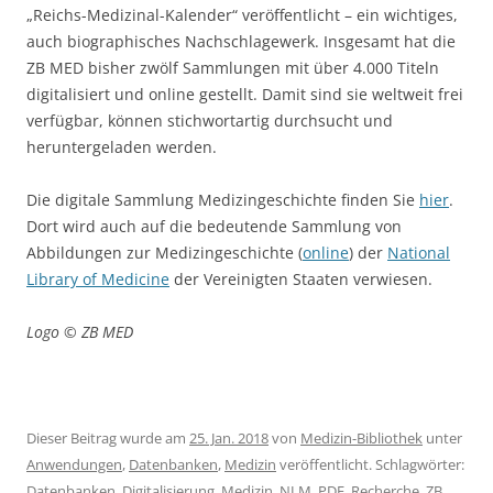
„Reichs-Medizinal-Kalender“ veröffentlicht – ein wichtiges,
auch biographisches Nachschlagewerk. Insgesamt hat die
ZB MED bisher zwölf Sammlungen mit über 4.000 Titeln
digitalisiert und online gestellt. Damit sind sie weltweit frei
verfügbar, können stichwortartig durchsucht und
heruntergeladen werden.
Die digitale Sammlung Medizingeschichte finden Sie
hier
.
Dort wird auch auf die bedeutende Sammlung von
Abbildungen zur Medizingeschichte (
online
) der
National
Library of Medicine
der Vereinigten Staaten verwiesen.
Logo © ZB MED
Dieser Beitrag wurde am
25. Jan. 2018
von
Medizin-Bibliothek
unter
Anwendungen
,
Datenbanken
,
Medizin
veröffentlicht. Schlagwörter:
Datenbanken
,
Digitalisierung
,
Medizin
,
NLM
,
PDF
,
Recherche
,
ZB