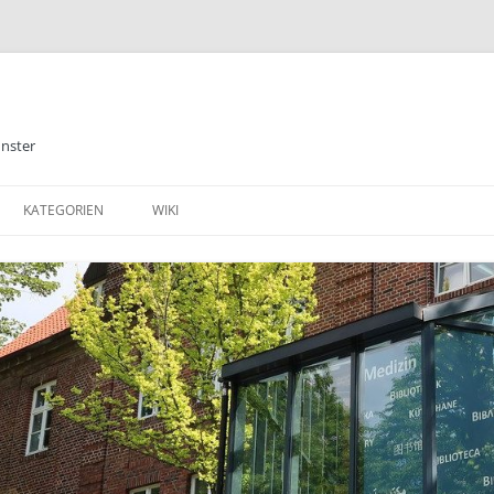
ünster
KATEGORIEN
WIKI
ALLGEMEINES
BIBLIOTHEK
E-BOOKS
DATENBANKEN
MEDIZIN
TABLETS & SMARTPHONE