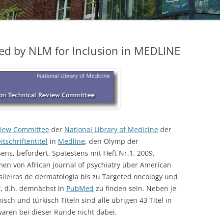
STUDIERENDE
UKM
ted by NLM for Inclusion in MEDLINE
ULB
ZEITSCHRIFTEN
eview Committee
der
National Library of Medicine
der
tschriftentitel
in
Medline
, den Olymp der
ns, befördert. Spätestens mit Heft Nr.1, 2009,
men von African journal of psychiatry über American
sileiros de dermatologia bis zu Targeted oncology und
t, d.h. demnächst in
PubMed
zu finden sein. Neben je
nisch und türkisch Titeln sind alle übrigen 43 Titel in
waren bei dieser Runde nicht dabei.