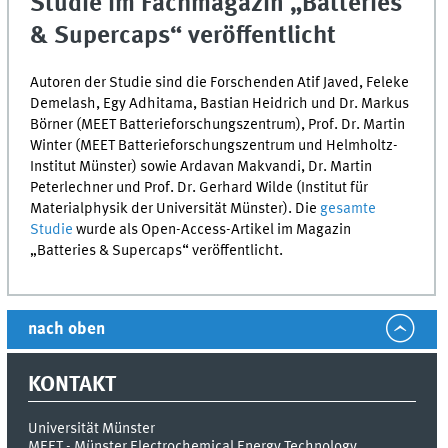
Studie im Fachmagazin „
Batteries
& Supercaps
“ veröffentlicht
Autoren der Studie sind die Forschenden Atif Javed, Feleke
Demelash, Egy Adhitama, Bastian Heidrich und Dr. Markus
Börner (
MEET
Batterieforschungszentrum), Prof. Dr. Martin
Winter (
MEET
Batterieforschungszentrum und Helmholtz-
Institut Münster) sowie Ardavan Makvandi, Dr. Martin
Peterlechner und Prof. Dr. Gerhard Wilde (Institut für
Materialphysik der Universität Münster). Die
gesamte
Studie
wurde als
Open-Access
-Artikel im Magazin
„
Batteries & Supercaps
“ veröffentlicht.
nach oben
KONTAKT
Universität Münster
MEET - Münster Electrochemical Energy Technology