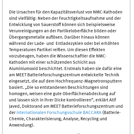
Die Ursachen für den Kapazitätsverlust von
NMC
-Kathoden
sind vielfältig: Neben der Feuchtigkeitsaufnahme und der
Entwicklung von Sauerstoff können sich beispielsweise
Verunreinigungen an der Partikeloberfläche bilden oder
Übergangsmetalle auflösen. Darüber hinaus können
während der Lade- und Entladezyklen oder bei erhöhten
Temperaturen Partikel reißen. Um diesen Effekten
vorzubeugen, haben die Wissenschaftler die
NMC
-
Kathoden mit einer schützenden Schicht aus
Aluminiumoxid beschichtet. Erstmals haben sie dafür eine
am
MEET
Batterieforschungszentrum entwickelte Technik
eingesetzt, die auf dem Hochfrequenz-Magnetronsputtern
basiert. „Die so entstandenen Beschichtungen sind
homogen, weisen eine gute Oberflächenabdeckung auf
und lassen sich in ihrer Dicke kontrollieren“, erklärt Atif
Javed, Doktorand am
MEET
Batterieforschungszentrum und
der
internationalen Forschungsschule BACCARA
(Batterie-
Chemie, Charakterisierung, Analyse, Recycling und
Anwendung).