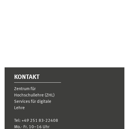
Ergänzungsblöcke
KONTAKT
Zentrum für
Hochschullehre (ZHL)
Services für digitale
Lehre
Tel:
+49 251 83-22408
Mo.- Fr. 10–16 Uhr