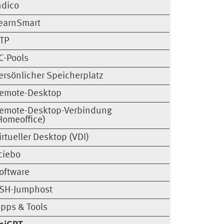
ndico
earnSmart
TP
C-Pools
ersönlicher Speicherplatz
emote-Desktop
emote-Desktop-Verbindung
Homeoffice)
irtueller Desktop (VDI)
ciebo
oftware
SH-Jumphost
ipps & Tools