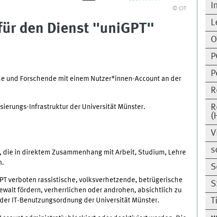
I
© CIT
L
ür den Dienst "uniGPT"
O
P
P
ende und Forschende mit einem Nutzer*innen-Account an der
R
ierungs-Infrastruktur der Universität Münster.
R
(
V
s
, die in direktem Zusammenhang mit Arbeit, Studium, Lehre
n.
S
PT verboten rassistische, volksverhetzende, betrügerische
S
ewalt fördern, verherrlichen oder androhen, absichtlich zu
T
 der IT-Benutzungsordnung der Universität Münster.