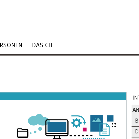
ERSONEN
DAS CIT
IN
AR
B
D