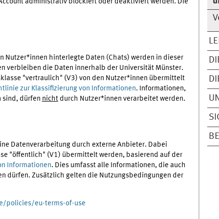
u
ccount administrativ blockiert oder deaktiviert werden. Die
V
L
on Nutzer*innen hinterlegte Daten (Chats) werden in dieser
DI
n verbleiben die Daten innerhalb der Universität Münster.
sklasse "vertraulich" (V3) von den Nutzer*innen übermittelt
DI
htlinie zur Klassifizierung von Informationen
. Informationen,
U
n sind, dürfen
nicht
durch Nutzer*innen verarbeitet werden.
SI
B
ine Datenverarbeitung durch externe Anbieter. Dabei
se "öffentlich" (V1) übermittelt werden, basierend auf der
von Informationen
. Dies umfasst alle Informationen, die auch
en dürfen. Zusätzlich gelten die Nutzungsbedingungen der
/policies/eu-terms-of-use