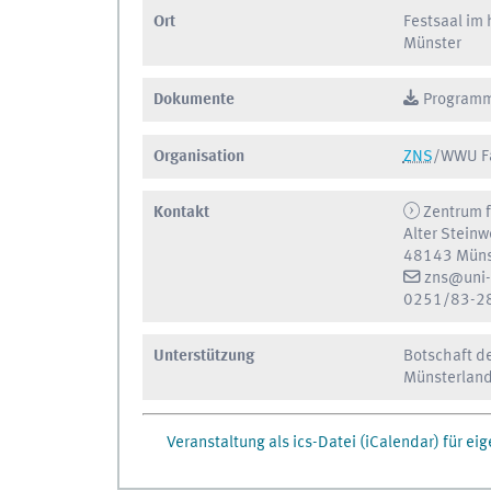
Ort
Festsaal im
Münster
Dokumente
Programm
Organisation
ZNS
/
WWU Fa
Kontakt
Zentrum f
Alter Stein
48143 Müns
zns@uni-
0251/83-2
Unterstützung
Botschaft de
Münsterland
Veranstaltung als ics-Datei (iCalendar) für e