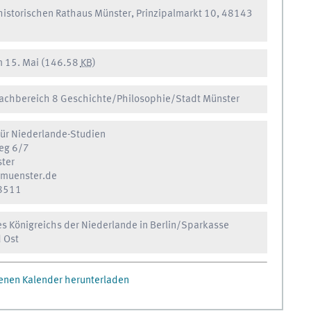
 historischen Rathaus Münster, Prinzipalmarkt 10, 48143
 15. Mai
(146.58
KB
)
chbereich 8 Geschichte/Philosophie
/
Stadt Münster
ür Niederlande-Studien
weg 6/7
ter
muenster.de
8511
s Königreichs der Niederlande in Berlin
/
Sparkasse
 Ost
igenen Kalender herunterladen