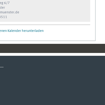
weg 6/7
ter
muenster.de
8511
igenen Kalender herunterladen