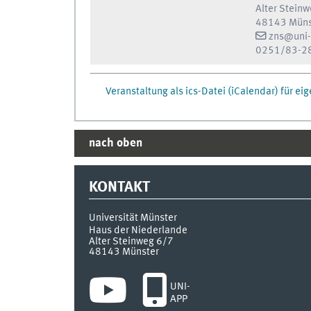
Alter Stein
48143 Müns
zns@uni-
0251/83-2
Veranstaltung als ics-Datei (iCalendar) für e
nach oben
KONTAKT
Universität Münster
Haus der Niederlande
Alter Steinweg 6/7
48143
Münster
UNI-
APP