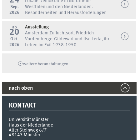
24
Lokale Demokratie in Nordrhein-
Sep.
Westfalen und den Niederlanden.
2026
Besonderheiten und Herausforderungen
ab
Ausstellung
20
Amsterdam Zufluchtsort. Friedrich
Okt.
Vordemberge-Gildewart und Ilse Leda, ihr
2026
Leben im Exil 1938-1950
weitere Veranstaltungen
nach oben
KONTAKT
Universität Münster
Haus der Niederlande
Alter Steinweg 6/7
48143
Münster