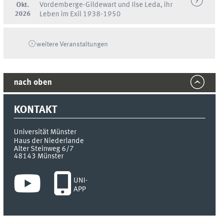
Okt.
Vordemberge-Gildewart und Ilse Leda, ihr
2026
Leben im Exil 1938-1950
weitere Veranstaltungen
nach oben
KONTAKT
Universität Münster
Haus der Niederlande
Alter Steinweg 6/7
48143
Münster
UNI-
APP