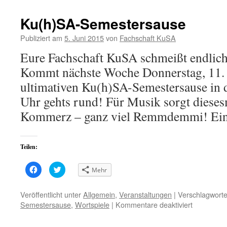
Fenster
Fenster
Kneipenkarawane
geöffnet)
geöffnet)
im
Ku(h)SA-Semestersause
Spooky’s
Publiziert am
5. Juni 2015
von
Fachschaft KuSA
Eure Fachschaft KuSA schmeißt endlich
Kommt nächste Woche Donnerstag, 11. 
ultimativen Ku(h)SA-Semestersause in 
Uhr gehts rund! Für Musik sorgt diese
Kommerz – ganz viel Remmdemmi! E
Teilen:
Klick,
Klick,
Mehr
um
um
auf
über
Facebook
Twitter
zu
zu
Veröffentlicht unter
Allgemein
,
Veranstaltungen
|
Verschlagworte
teilen
teilen
für
Semestersause
,
Wortspiele
|
Kommentare deaktiviert
(Wird
(Wird
in
in
Ku(h)SA-
neuem
neuem
Fenster
Fenster
Semester