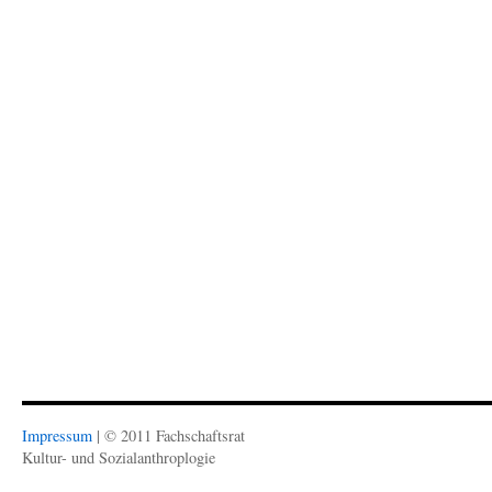
geöffnet)
geöffnet)
Impressum
| © 2011 Fachschaftsrat
Kultur- und Sozialanthroplogie