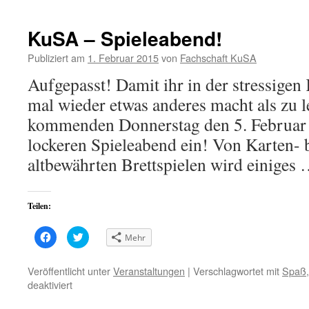
(Wird
(Wird
in
in
neuem
neuem
Fenster
Fenster
KuSA – Spieleabend!
geöffnet)
geöffnet)
Publiziert am
1. Februar 2015
von
Fachschaft KuSA
Aufgepasst! Damit ihr in der stressigen 
mal wieder etwas anderes macht als zu l
kommenden Donnerstag den 5. Februar 
lockeren Spieleabend ein! Von Karten- b
altbewährten Brettspielen wird einiges
Teilen:
Klick,
Klick,
Mehr
um
um
auf
über
Facebook
Twitter
zu
zu
Veröffentlicht unter
Veranstaltungen
|
Verschlagwortet mit
Spaß
teilen
teilen
für
deaktiviert
(Wird
(Wird
in
in
KuSA
neuem
neuem