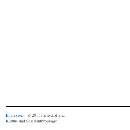
Fenster
Fenster
–
geöffnet)
geöffnet)
Spieleabend!
Impressum
| © 2011 Fachschaftsrat
Kultur- und Sozialanthroplogie