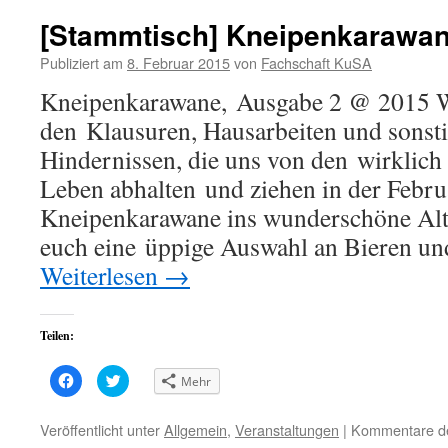
[Stammtisch] Kneipenkarawan
Publiziert am
8. Februar 2015
von
Fachschaft KuSA
Kneipenkarawane, Ausgabe 2 @ 2015 W
den Klausuren, Hausarbeiten und sonsti
Hindernissen, die uns von den wirklic
Leben abhalten und ziehen in der Febr
Kneipenkarawane ins wunderschöne Alt
euch eine üppige Auswahl an Bieren und
Weiterlesen
→
Teilen:
Klick,
Klick,
Mehr
um
um
auf
über
Facebook
Twitter
zu
zu
Veröffentlicht unter
Allgemein
,
Veranstaltungen
|
Kommentare dea
teilen
teilen