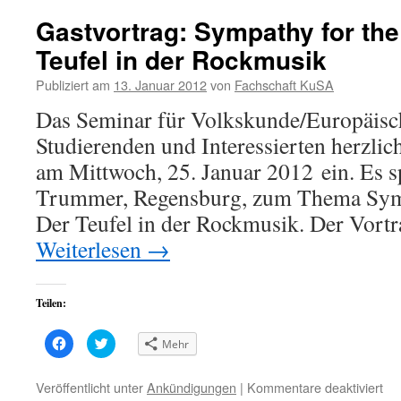
Gastvortrag: Sympathy for the 
Teufel in der Rockmusik
Publiziert am
13. Januar 2012
von
Fachschaft KuSA
Das Seminar für Volkskunde/Europäisch
Studierenden und Interessierten herzlic
am Mittwoch, 25. Januar 2012 ein. Es s
Trummer, Regensburg, zum Thema Sympa
Der Teufel in der Rockmusik. Der Vortr
Weiterlesen
→
Teilen:
Klick,
Klick,
Mehr
um
um
auf
über
Facebook
Twitter
zu
zu
für
Veröffentlicht unter
Ankündigungen
|
Kommentare deaktiviert
teilen
teilen