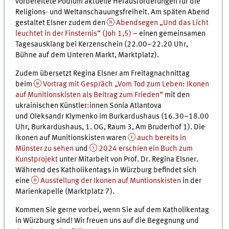
vorbereitete Podium aktuelle Herausforderungen für die
Religions- und Weltanschauungsfreiheit. Am späten Abend
gestaltet Elsner zudem den
Abendsegen „Und das Licht
leuchtet in der Finsternis“ (Joh 1,5)
– einen gemeinsamen
Tagesausklang bei Kerzenschein (22.00–22.20 Uhr,
Bühne auf dem Unteren Markt, Marktplatz).
Zudem übersetzt Regina Elsner am Freitagnachnittag
beim
Vortrag mit Gespräch „Vom Tod zum Leben: Ikonen
auf Munitionskisten als Beitrag zum Frieden“
mit den
ukrainischen Künstler:innen Sonia Atlantova
und Oleksandr Klymenko im Burkardushaus (16.30–18.00
Uhr, Burkardushaus, 1. OG, Raum 3, Am Bruderhof 1). Die
Ikonen auf Munitionskisten waren
auch bereits in
Münster zu sehen
und
2024 erschien ein Buch zum
Kunstprojekt
unter Mitarbeit von Prof. Dr. Regina Elsner.
Während des Katholikentags in Würzburg befindet sich
eine
Ausstellung der Ikonen auf Muntionskisten
in der
Marienkapelle (Marktplatz 7).
Kommen Sie gerne vorbei, wenn Sie auf dem Katholikentag
in Würzburg sind! Wir freuen uns auf die Begegnung und