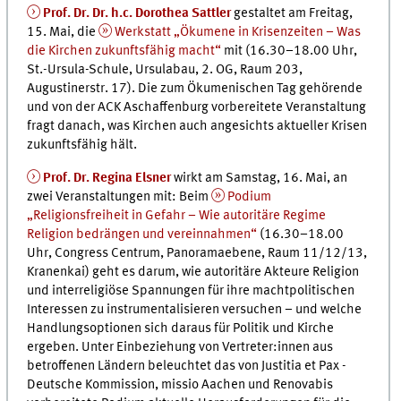
Prof. Dr. Dr. h.c. Dorothea Sattler
gestaltet am Freitag,
15. Mai, die
Werkstatt „Ökumene in Krisenzeiten – Was
die Kirchen zukunftsfähig macht“
mit (16.30–18.00 Uhr,
St.-Ursula-Schule, Ursulabau, 2. OG, Raum 203,
Augustinerstr. 17). Die zum Ökumenischen Tag gehörende
und von der ACK Aschaffenburg vorbereitete Veranstaltung
fragt danach, was Kirchen auch angesichts aktueller Krisen
zukunftsfähig hält.
Prof. Dr. Regina Elsner
wirkt am Samstag, 16. Mai, an
zwei Veranstaltungen mit: Beim
Podium
„Religionsfreiheit in Gefahr – Wie autoritäre Regime
Religion bedrängen und vereinnahmen“
(16.30–18.00
Uhr, Congress Centrum, Panoramaebene, Raum 11/12/13,
Kranenkai) geht es darum, wie autoritäre Akteure Religion
und interreligiöse Spannungen für ihre machtpolitischen
Interessen zu instrumentalisieren versuchen – und welche
Handlungsoptionen sich daraus für Politik und Kirche
ergeben. Unter Einbeziehung von Vertreter:innen aus
betroffenen Ländern beleuchtet das von Justitia et Pax -
Deutsche Kommission, missio Aachen und Renovabis