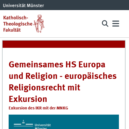
Gemeinsames HS Europa
und Religion - europäisches
Religionsrecht mit
Exkursion
Exkursion des IKR mit der MNKG