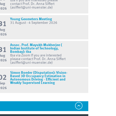
tba If you are interested please
Aug
contact Prof. Dr. Anna Siffert
(asiffert@uni-muenster.de)
2026
Young Geometers Meeting
31
31 August - 4 September 2026
Aug
2026
Assoc. Prof. Mayukh Mukherjee (
31
Indian Institute of Technology,
Bombay): tba
tba via Zoom If you are interested
Aug
please contact Prof. Dr. Anna Siffert
2026
(asiffert@uni-muenster.de)
Simon Boeder (Disputation): Vision-
02
Based 3D Occupancy Estimation in
Autonomous Driving - Efficient and
Weakly Supervised Learning
Sep
2026