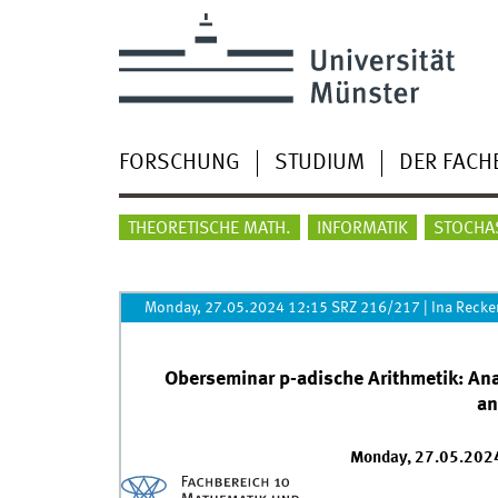
FORSCHUNG
STUDIUM
DER FACH
THEORETISCHE MATH.
INFORMATIK
STOCHA
Monday, 27.05.2024 12:15 SRZ 216/217
|
Ina Reck
Oberseminar p-adische Arithmetik: Ana
an
Monday, 27.05.202