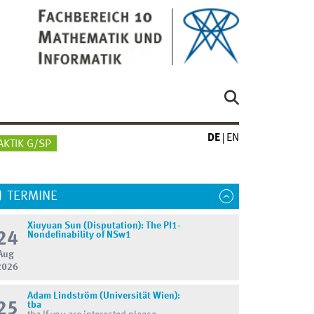
DE
EN
AKTIK G/SP
TERMINE
Xiuyuan Sun (Disputation): The PI1-
24
Nondefinability of NSw1
Aug
2026
Adam Lindström (Universität Wien):
25
tba