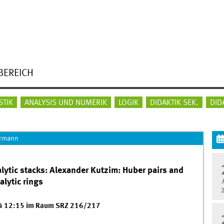
BEREICH
STIK
ANALYSIS UND NUMERIK
LOGIK
DIDAKTIK SEK.
DID
ermann
lytic stacks: Alexander Kutzim: Huber pairs and
alytic rings
4 12:15 im Raum SRZ 216/217