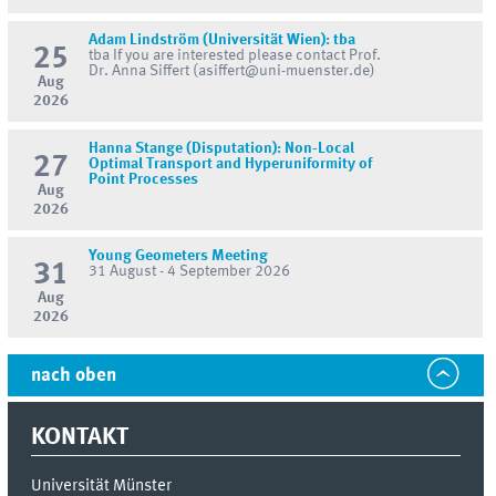
Adam Lindström (Universität Wien): tba
25
tba If you are interested please contact Prof.
Dr. Anna Siffert (asiffert@uni-muenster.de)
Aug
2026
Hanna Stange (Disputation): Non-Local
27
Optimal Transport and Hyperuniformity of
Point Processes
Aug
2026
Young Geometers Meeting
31
31 August - 4 September 2026
Aug
2026
nach oben
KONTAKT
Universität Münster