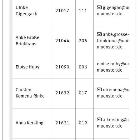
Ulrike
gigengac@uni-
21017
111
Gigengack
muenster.de
anke.grosse-
Anke Große
21044
206
brinkhaus@uni-
Brinkhaus
muenster.de
eloise.huby@uni-
Eloïse Huby
21090
006
muenster.de
Carsten
c.kemena@uni-
21632
017
Kemena-Rinke
muenster.de
a.kersting@uni-
Anna Kersting
21621
019
muenster.de