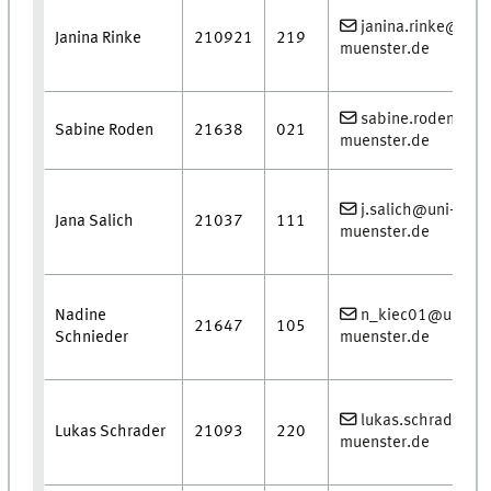
janina.rinke@uni-
Janina Rinke
210921
219
muenster.de
sabine.roden@uni
Sabine Roden
21638
021
muenster.de
j.salich@uni-
Jana Salich
21037
111
muenster.de
Nadine
n_kiec01@uni-
21647
105
Schnieder
muenster.de
lukas.schrader@u
Lukas Schrader
21093
220
muenster.de