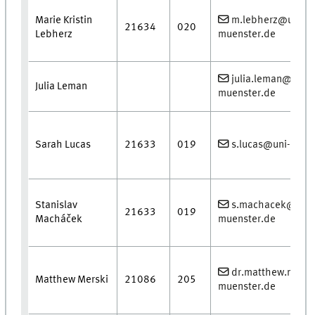
Marie Kristin
m.lebherz@uni-
21634
020
Lebherz
muenster.de
julia.leman@uni-
Julia Leman
muenster.de
Sarah Lucas
21633
019
s.lucas@uni-muen
Stanislav
s.machacek@uni-
21633
019
Macháček
muenster.de
dr.matthew.mersk
Matthew Merski
21086
205
muenster.de