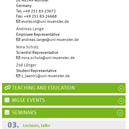
DE-48149 Münster
Germany
Tel
:
+49 251 83-23072
Fax:
+49 251 83-24668
evolecol@uni-muenster.de
Andreas
Lange
Employee Representative
andreas.lange@uni-muenster.de
Nora
Schulz
Scientist Representative
nora.schulz@uni-muenster.de
Zoë
Länger
Student Representative
z_laen01@uni-muenster.de
TEACHING AND EDUCATION
MGSE EVENTS
SEMINARS
03.
Lectures, talks