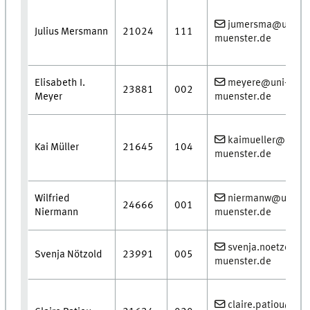
jumersma@uni-
Julius Mersmann
21024
111
muenster.de
Elisabeth I.
meyere@uni-
23881
002
Meyer
muenster.de
kaimueller@uni-
Kai Müller
21645
104
muenster.de
Wilfried
niermanw@uni-
24666
001
Niermann
muenster.de
svenja.noetzold@
Svenja Nötzold
23991
005
muenster.de
claire.patiou@uni