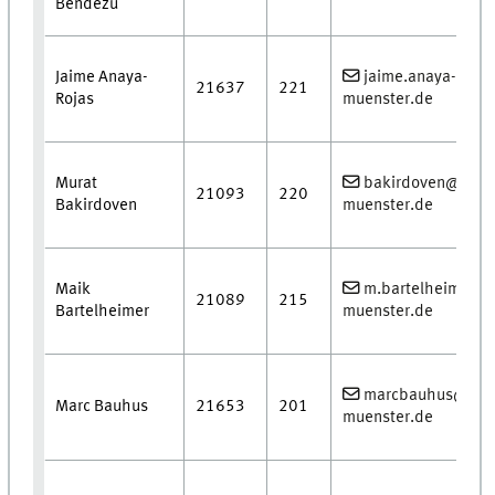
Bendezu
Jaime Anaya-
jaime.anaya-roja
21637
221
Rojas
muenster.de
Murat
bakirdoven@uni-
21093
220
Bakirdoven
muenster.de
Maik
m.bartelheimer@u
21089
215
Bartelheimer
muenster.de
marcbauhus@uni
Marc Bauhus
21653
201
muenster.de