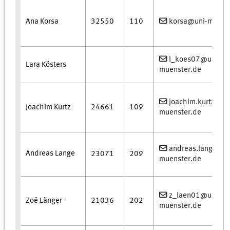
Ana Korsa
32550
110
korsa@uni-muens
l_koes07@uni-
Lara Kösters
muenster.de
joachim.kurtz@un
Joachim Kurtz
24661
109
muenster.de
andreas.lange@un
Andreas Lange
23071
209
muenster.de
z_laen01@uni-
Zoë Länger
21036
202
muenster.de