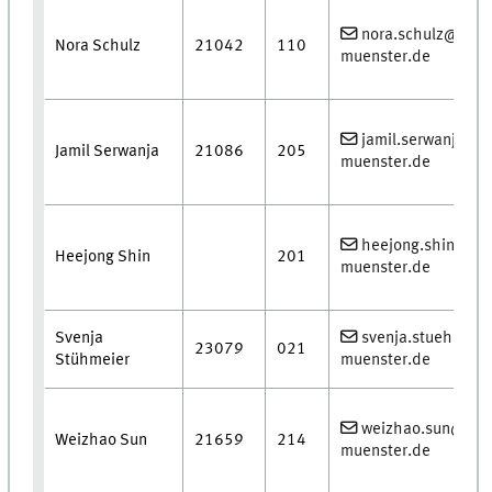
nora.schulz@uni-
Nora Schulz
21042
110
muenster.de
jamil.serwanja@un
Jamil Serwanja
21086
205
muenster.de
heejong.shin@uni
Heejong Shin
201
muenster.de
Svenja
svenja.stuehmeie
23079
021
Stühmeier
muenster.de
weizhao.sun@uni
Weizhao Sun
21659
214
muenster.de