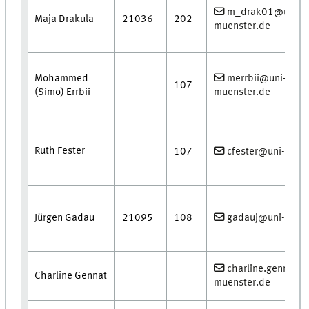
m_drak01@uni-
Maja Drakula
21036
202
muenster.de
Mohammed
merrbii@uni-
107
(Simo) Errbii
muenster.de
Ruth Fester
107
cfester@uni-muen
Jürgen Gadau
21095
108
gadauj@uni-muen
charline.gennat@
Charline Gennat
muenster.de