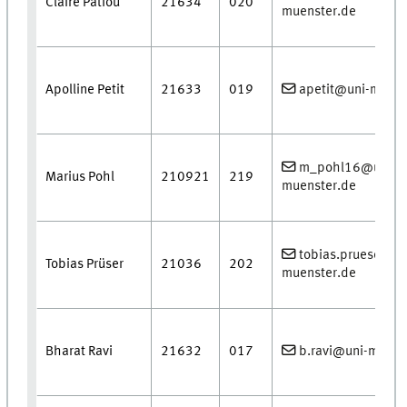
Claire Patiou
21634
020
muenster.de
Apolline Petit
21633
019
apetit@uni-muens
m_pohl16@uni-
Marius Pohl
210921
219
muenster.de
tobias.prueser@u
Tobias Prüser
21036
202
muenster.de
Bharat Ravi
21632
017
b.ravi@uni-muens