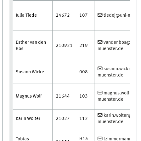
Julia Tiede
24672
107
tiedej@uni-muens
Esther van den
vandenbos@uni-
210921
219
Bos
muenster.de
susann.wicke@uni
Susann Wicke
-
008
muenster.de
magnus.wolf@uni
Magnus Wolf
21644
103
muenster.de
karin.wolter@uni-
Karin Wolter
21027
112
muenster.de
H1a
Tobias
tzimmermann@un