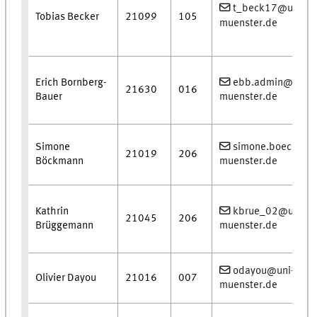
t_beck17@uni-
Tobias Becker
21099
105
muenster.de
Erich Bornberg-
ebb.admin@uni-
21630
016
Bauer
muenster.de
Simone
simone.boeckman
21019
206
Böckmann
muenster.de
Kathrin
kbrue_02@uni-
21045
206
Brüggemann
muenster.de
odayou@uni-
Olivier Dayou
21016
007
muenster.de