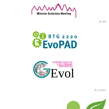
© IEB
© acoban