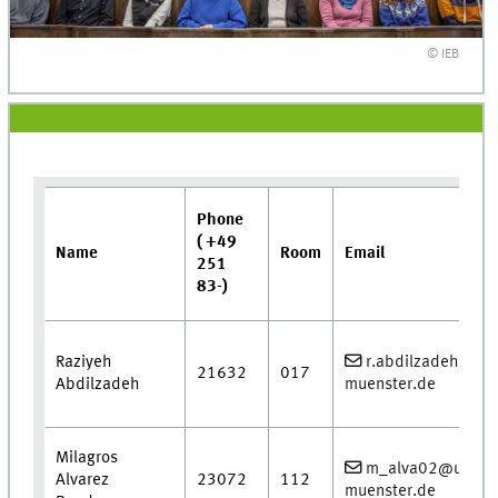
© IEB
Phone
( +49
Name
Room
Email
251
83-)
Raziyeh
r.abdilzadeh@uni
21632
017
Abdilzadeh
muenster.de
Milagros
m_alva02@uni-
Alvarez
23072
112
muenster.de