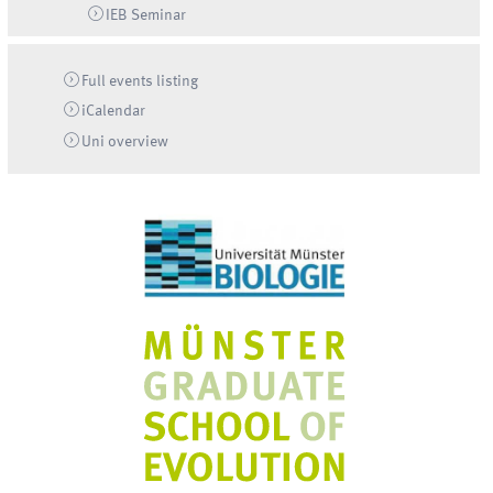
IEB Seminar
Full events listing
iCalendar
Uni
overview