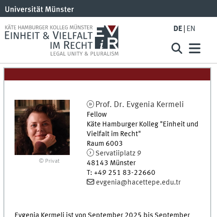
DE
EN
Prof. Dr.
Evgenia
Kermeli
Fellow
Käte Hamburger Kolleg "Einheit und
Vielfalt im Recht"
Raum 6003
Servatiiplatz 9
© Privat
48143
Münster
T
:
+49 251 83-22660
evgenia@hacettepe.edu.tr
Evgenia Kermeli ist von September 2025 bis September