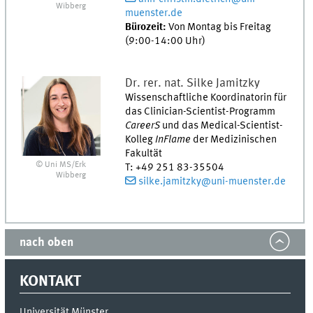
Wibberg
muenster.de
Bürozeit:
Von Montag bis Freitag
(9:00-14:00 Uhr)
Dr. rer. nat.
Silke
Jamitzky
Wissenschaftliche Koordinatorin für
das Clinician-Scientist-Programm
CareerS
und das Medical-Scientist-
Kolleg
InFlame
der Medizinischen
Fakultät
© Uni MS/Erk
T
:
+49 251 83-35504
Wibberg
silke.jamitzky@uni-muenster.de
nach oben
KONTAKT
Universität Münster