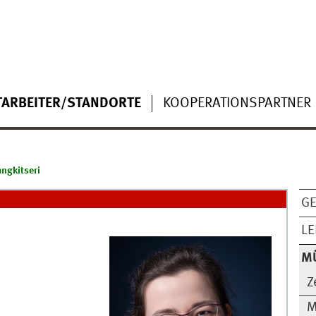
TARBEITER/STANDORTE
KOOPERATIONSPARTNER
angkitseri
G
LE
M
Z
M