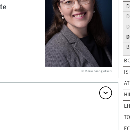
te
D
D
D
D
B
B
IS
© Maria Giangkitseri
A
HI
EH
T
EC