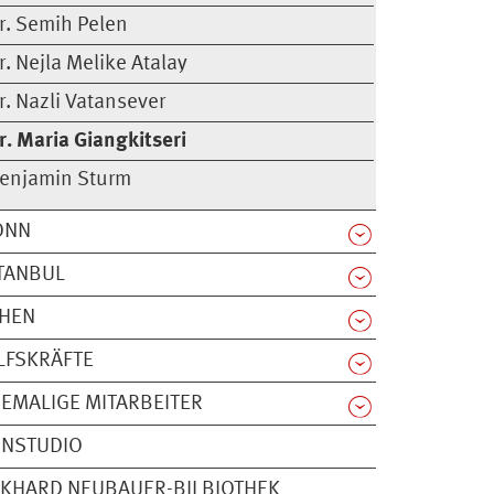
r. Semih Pelen
r. Nejla Melike Atalay
r. Nazli Vatansever
r. Maria Giangkitseri
enjamin Sturm
ONN
TANBUL
THEN
LFSKRÄFTE
EMALIGE MITARBEITER
ONSTUDIO
KHARD NEUBAUER-BILBIOTHEK