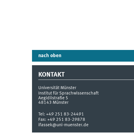
nach oben
KONTAKT
Universität Münster
Institut für Sprachwissenschaft
Aegidiistraße 5
48143
Münster
Tel:
+49 251 83-24491
Fax:
+49 251 83-29878
ifassek@uni-muenster.de