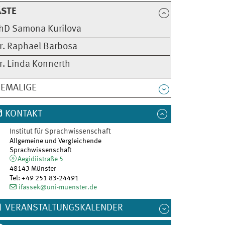
ÄSTE
hD Samona Kurilova
r. Raphael Barbosa
r. Linda Konnerth
HEMALIGE
KONTAKT
Institut für Sprachwissenschaft
Allgemeine und Vergleichende
Sprachwissenschaft
Aegidiistraße 5
48143 Münster
Tel
:
+49 251 83-24491
ifassek@uni-muenster.de
VERANSTALTUNGSKALENDER