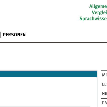
PERSONEN
MI
L
HI
EM