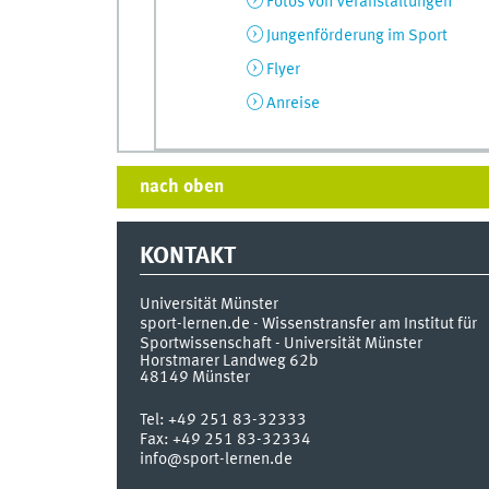
Fotos von Veranstaltungen
Jungenförderung im Sport
Flyer
Anreise
nach oben
KONTAKT
Universität Münster
sport-lernen.de - Wissenstransfer am Institut für
Sportwissenschaft - Universität Münster
Horstmarer Landweg 62b
48149
Münster
Tel:
+49 251 83-32333
Fax:
+49 251 83-32334
info@sport-lernen.de